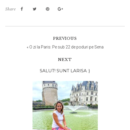
Share
PREVIOUS
«
O zi la Paris: Pe sub 22 de poduri pe Sena
NEXT
Bara
SALUT! SUNT LARISA :)
principală