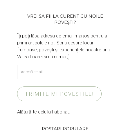
VREI SĂ FII LA CURENT CU NOILE
POVEȘTI?
Îți poți lăsa adresa de email mai jos pentru a
primi articolele noi. Scriu despre locuri
frumoase, povești și experiențele noastre prin
Valea Loarei și nu numai ;)
Adresă
email
TRIMITE-MI POVEȘTILE!
Alătură-te celuilalt abonat.
POSTARI POPULARE