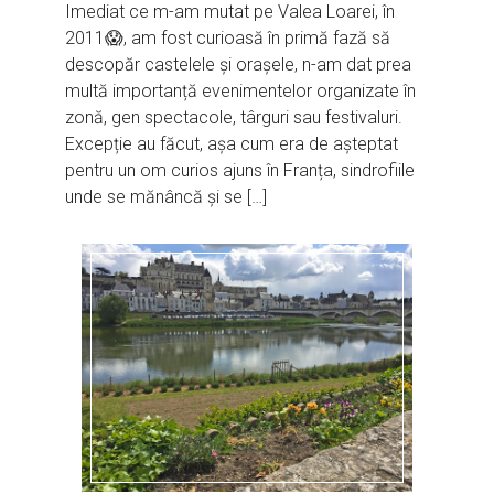
Imediat ce m-am mutat pe Valea Loarei, în
2011😱, am fost curioasă în primă fază să
descopăr castelele și orașele, n-am dat prea
multă importanță evenimentelor organizate în
zonă, gen spectacole, târguri sau festivaluri.
Excepție au făcut, așa cum era de așteptat
pentru un om curios ajuns în Franța, sindrofiile
unde se mănâncă și se […]