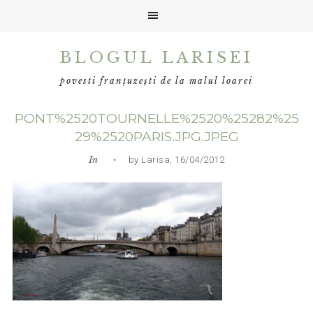
Skip
Skip
Skip
BLOGUL LARISEI
to
to
to
primary
main
primary
povesti franțuzești de la malul loarei
navigation
content
sidebar
PONT%2520TOURNELLE%2520%25282%25
29%2520PARIS.JPG.JPEG
In
• by Larisa, 16/04/2012