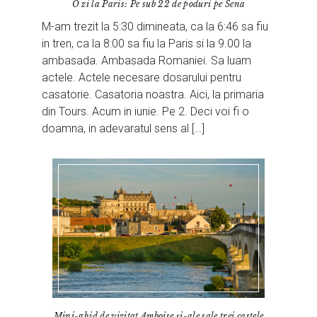
O zi la Paris: Pe sub 22 de poduri pe Sena
M-am trezit la 5:30 dimineata, ca la 6:46 sa fiu
in tren, ca la 8:00 sa fiu la Paris si la 9.00 la
ambasada. Ambasada Romaniei. Sa luam
actele. Actele necesare dosarului pentru
casatorie. Casatoria noastra. Aici, la primaria
din Tours. Acum in iunie. Pe 2. Deci voi fi o
doamna, in adevaratul sens al […]
Mini-ghid de vizitat Amboise și-ale sale trei castele