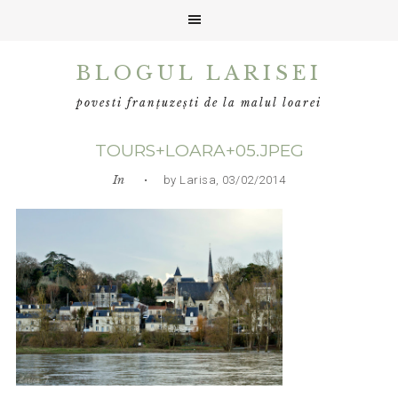
Skip
Skip
Skip
BLOGUL LARISEI
to
to
to
primary
main
primary
povesti franțuzești de la malul loarei
navigation
content
sidebar
TOURS+LOARA+05.JPEG
In
• by Larisa, 03/02/2014