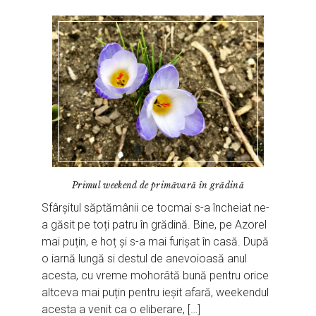
Primul weekend de primăvară în grădină
Sfârșitul săptămânii ce tocmai s-a încheiat ne-
a găsit pe toți patru în grădină. Bine, pe Azorel
mai puțin, e hoț și s-a mai furișat în casă. După
o iarnă lungă si destul de anevoioasă anul
acesta, cu vreme mohorâtă bună pentru orice
altceva mai puțin pentru ieșit afară, weekendul
acesta a venit ca o eliberare, […]