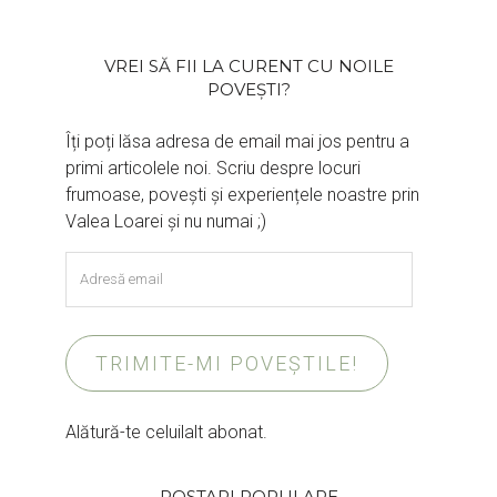
VREI SĂ FII LA CURENT CU NOILE
POVEȘTI?
Îți poți lăsa adresa de email mai jos pentru a
primi articolele noi. Scriu despre locuri
frumoase, povești și experiențele noastre prin
Valea Loarei și nu numai ;)
Adresă
email
TRIMITE-MI POVEȘTILE!
Alătură-te celuilalt abonat.
POSTARI POPULARE