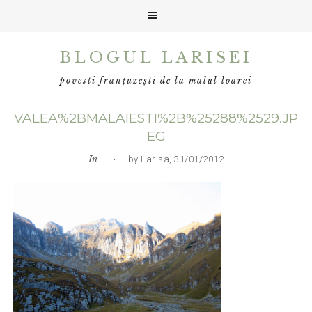
Skip
Skip
Skip
BLOGUL LARISEI
to
to
to
primary
main
primary
povesti franțuzești de la malul loarei
navigation
content
sidebar
VALEA%2BMALAIESTI%2B%25288%2529.JP
EG
In
• by Larisa, 31/01/2012