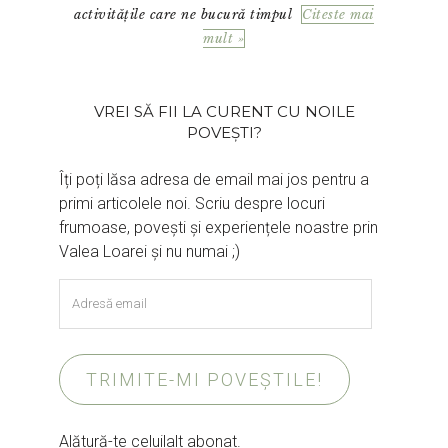
activitățile care ne bucură timpul
Citeste mai
mult »
VREI SĂ FII LA CURENT CU NOILE
POVEȘTI?
Îți poți lăsa adresa de email mai jos pentru a
primi articolele noi. Scriu despre locuri
frumoase, povești și experiențele noastre prin
Valea Loarei și nu numai ;)
Adresă
email
TRIMITE-MI POVEȘTILE!
Alătură-te celuilalt abonat.