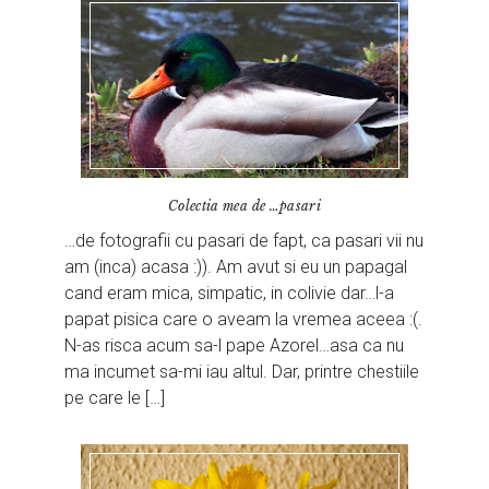
Colectia mea de …pasari
…de fotografii cu pasari de fapt, ca pasari vii nu
am (inca) acasa :)). Am avut si eu un papagal
cand eram mica, simpatic, in colivie dar…l-a
papat pisica care o aveam la vremea aceea :(.
N-as risca acum sa-l pape Azorel…asa ca nu
ma incumet sa-mi iau altul. Dar, printre chestiile
pe care le […]