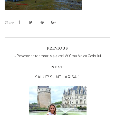
Share
PREVIOUS
«
Poveste de toamna: Mălăiești-Vf.Omu-Valea Cerbului
NEXT
Bara
SALUT! SUNT LARISA :)
principală