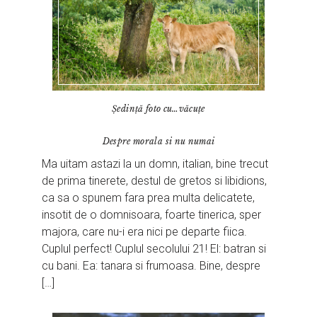
Ședință foto cu…văcuțe
Despre morala si nu numai
Ma uitam astazi la un domn, italian, bine trecut
de prima tinerete, destul de gretos si libidions,
ca sa o spunem fara prea multa delicatete,
insotit de o domnisoara, foarte tinerica, sper
majora, care nu-i era nici pe departe fiica.
Cuplul perfect! Cuplul secolului 21! El: batran si
cu bani. Ea: tanara si frumoasa. Bine, despre
[…]