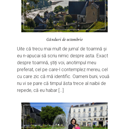
Gânduri de octombrie
Uite că trecu mai mult de juma’ de toamnă și
eu n-apucai să scriu nimic despre asta. Exact
despre toamnă, știți voi, anotimpul meu
preferat, cel pe care-l contemplez mereu, cel
cu care zic că mă identific. Oameni buni, vouă
nu vi se pare că timpul ăsta trece al naibii de
repede, că eu habar […]