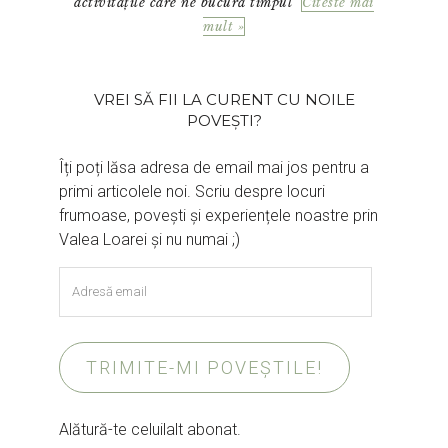
activitățile care ne bucură timpul
Citeste mai
mult »
VREI SĂ FII LA CURENT CU NOILE
POVEȘTI?
Îți poți lăsa adresa de email mai jos pentru a
primi articolele noi. Scriu despre locuri
frumoase, povești și experiențele noastre prin
Valea Loarei și nu numai ;)
Adresă
email
TRIMITE-MI POVEȘTILE!
Alătură-te celuilalt abonat.