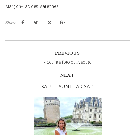
Marçon-Lac des Varennes
Share
PREVIOUS
«
Ședință foto cu…văcuțe
NEXT
Bara
SALUT! SUNT LARISA :)
principală