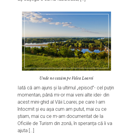
Unde ne cazăm pe Valea Loarei
Iată că am ajuns și la ultimul „episod”- cel puțin
momentan, până mi-or mai veni alte idei- din
acest mini-ghid al Văii Loarei, pe care l-am
întocmit și eu așa cum am putut, mai cu ce
știam, mai cu ce m-am documentat de la
Oficiile de Turism din zonă, în speranța că îi va
ajuta […]