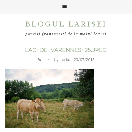
Skip
Skip
Skip
BLOGUL LARISEI
to
to
to
primary
main
primary
povesti franțuzești de la malul loarei
navigation
content
sidebar
LAC+DE+VARENNES+25.JPEG
In
• by Larisa, 23/07/2013