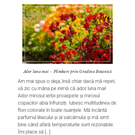
Ador luna mai – Plimbare prin Gradina Botanică
Am mai spus-o deja, însă chiar dacă mă repet,
vă zic cu mâna pe inimă că ador luna mai!
Ador mirosul ierbii proaspete și mirosul
copacilor abia înfrunziți. Iubesc multitudinea de
flori colorate în toate nuanțele. Mă încântă
parfumul liliacului și al salcâmului și mă simt
bine când afară temperaturile sunt rezonabile.
Îmi place să […]