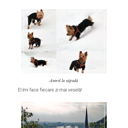
Azorel la zăpadă
El îmi face fiecare zi mai veselă!