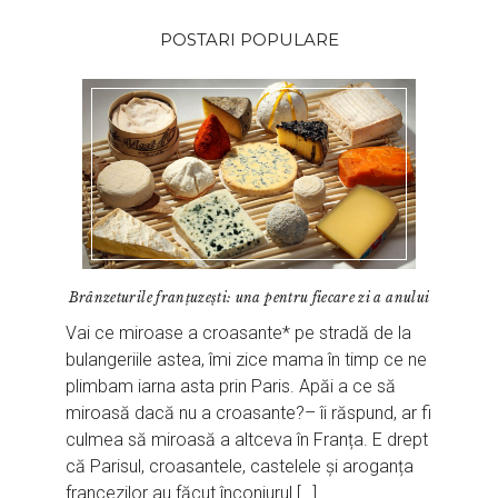
POSTARI POPULARE
Brânzeturile franțuzești: una pentru fiecare zi a anului
Vai ce miroase a croasante* pe stradă de la
bulangeriile astea, îmi zice mama în timp ce ne
plimbam iarna asta prin Paris. Apăi a ce să
miroasă dacă nu a croasante?– îi răspund, ar fi
culmea să miroasă a altceva în Franța. E drept
că Parisul, croasantele, castelele și aroganța
francezilor au făcut înconjurul […]