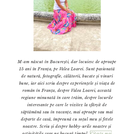
M-am născut în București, dar locuiesc de aproape
15 ani în Franța, pe Valea Loarei. Sunt pasionată
de natură, fotografie, călătorii, bucate și vinuri
bune, iar aici scriu despre experiențele și viața de
român în Franța, despre Valea Loarei, această
regiune minunată în care trăim, despre locurile
interesante pe care le vizitez la sfârșit de
săptămână sau în vacanțe, mai aproape sau mai
departe de casă, împreună cu soțul meu și fetele
noastre. Scriu și despre hobby-urile noastre și
activitățile care ne bucură timpul
Citeste mai