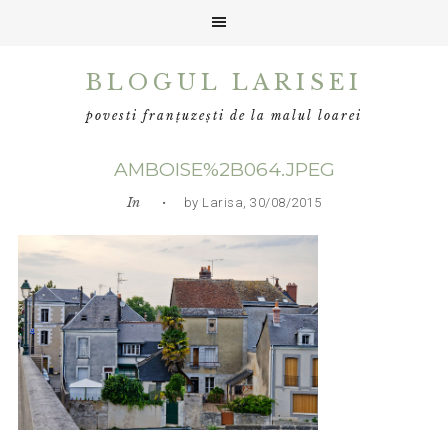
Skip
Skip
Skip
BLOGUL LARISEI
to
to
to
primary
main
primary
povesti franțuzești de la malul loarei
navigation
content
sidebar
AMBOISE%2B064.JPEG
In
• by Larisa, 30/08/2015