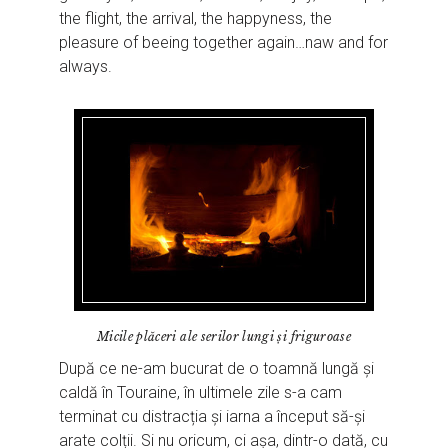
the flight, the arrival, the happyness, the
pleasure of beeing together again…naw and for
always.
Micile plăceri ale serilor lungi și friguroase
După ce ne-am bucurat de o toamnă lungă și
caldă în Touraine, în ultimele zile s-a cam
terminat cu distracția și iarna a început să-și
arate colții. Si nu oricum, ci așa, dintr-o dată, cu