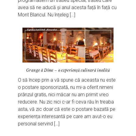
programasem un traseu special, traseu care
avea să ne aducă și anul acesta față în față cu
Mont Blancul. Nu înțeleg […]
Grange à Dîme – o experiență culinară inedită
O să încep prin a vă spune că aceasta nu este
o postare sponsorizată, nu mi-a oferit nimeni
prânzul gratis, nici măcar nu am primit vreo
reducere. Nu zic nici c-ar fi ceva rău în treaba
asta, vă zic doar că este o postare bazată pe
experiența interesantă pe care am avut-o eu
personal servind […]