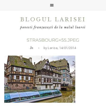
Skip
Skip
Skip
BLOGUL LARISEI
to
to
to
primary
main
primary
povesti franțuzești de la malul loarei
navigation
content
sidebar
STRASBOURG+55.JPEG
In
• by Larisa, 14/01/2014