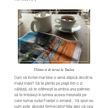
Ultima zi de iarnă la Toulon
Cum să închei mai bine o iarnă atipică decât la
malul mării? Să te plimbi pe plajă într-o zi
călduță, să te odihnești la umbra unui palmier,
să te îmbăiezi în lumina aceea minunată pe
care numai sudul Franței o emană… Vă spun eu
cum este: absolut fermecător! Mai ales că cea