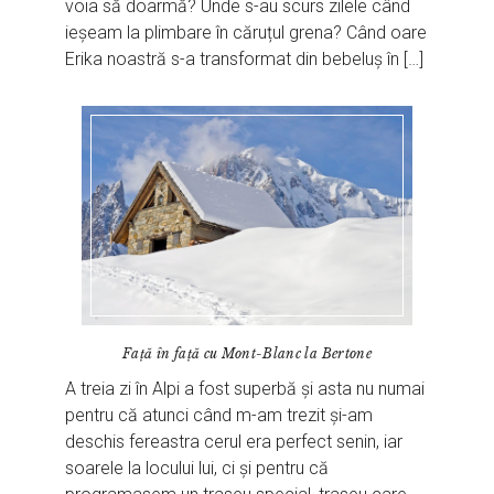
voia să doarmă? Unde s-au scurs zilele când
ieșeam la plimbare în căruțul grena? Când oare
Erika noastră s-a transformat din bebeluș în […]
Față în față cu Mont-Blanc la Bertone
A treia zi în Alpi a fost superbă și asta nu numai
pentru că atunci când m-am trezit și-am
deschis fereastra cerul era perfect senin, iar
soarele la locului lui, ci și pentru că