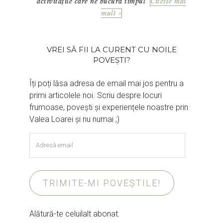
activitățile care ne bucură timpul
Citeste mai
mult »
VREI SĂ FII LA CURENT CU NOILE
POVEȘTI?
Îți poți lăsa adresa de email mai jos pentru a
primi articolele noi. Scriu despre locuri
frumoase, povești și experiențele noastre prin
Valea Loarei și nu numai ;)
Adresă
email
TRIMITE-MI POVEȘTILE!
Alătură-te celuilalt abonat.