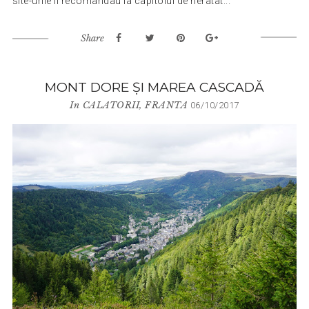
site-urile îl recomandau la capitolul de neratat...
Share
MONT DORE ȘI MAREA CASCADĂ
In
CALATORII
,
FRANTA
06/10/2017