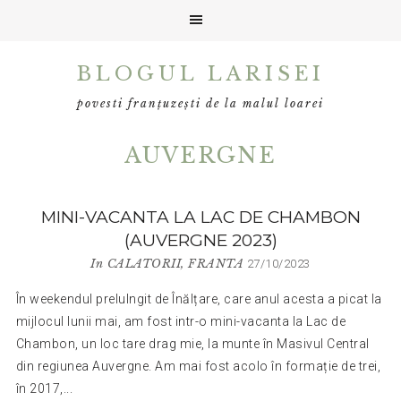
Skip
Skip
BLOGUL LARISEI
to
to
primary
main
povesti franțuzești de la malul loarei
navigation
content
AUVERGNE
MINI-VACANTA LA LAC DE CHAMBON
(AUVERGNE 2023)
In
CALATORII
,
FRANTA
27/10/2023
În weekendul prelulngit de Înălțare, care anul acesta a picat la
mijlocul lunii mai, am fost intr-o mini-vacanta la Lac de
Chambon, un loc tare drag mie, la munte în Masivul Central
din regiunea Auvergne. Am mai fost acolo în formație de trei,
în 2017,...