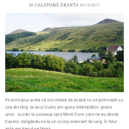
In
CALATORII
,
FRANTA
20/10/2017
Pe principiul acela că socoteala de acasă nu se potrivește cu
cea din târg, la lacul Guéry am ajuns întâmplător, grație
unor… lucrări la șoseaua spre Mont Dore, care ne-au deviat
traseul, obligându-ne la un ocoliș enervant de lung. În felul
asta am trecut pe lângă...