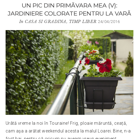
UN PIC DIN PRIMĂVARA MEA (V):
JARDINIERE COLORATE PENTRU LA VARĂ
In
CASA SI GRADINA
,
TIMP LIBER
24/04/2016
Urâtă vreme la noi în Touraine! Frig, ploaie măruntă, ceață,
cam așa a arătat weekendul acesta la malul Loarei. Bine, n-a
fost bai, pentru că oricum nu aveam vreun eveniment