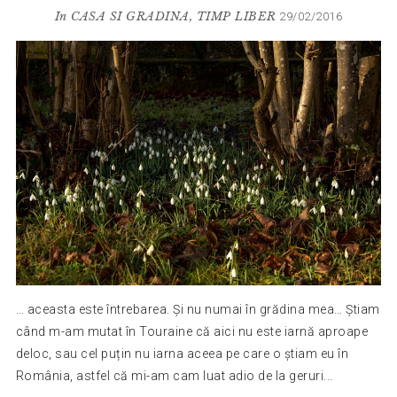
In
CASA SI GRADINA
,
TIMP LIBER
29/02/2016
… aceasta este întrebarea. Și nu numai în grădina mea… Știam
când m-am mutat în Touraine că aici nu este iarnă aproape
deloc, sau cel puțin nu iarna aceea pe care o știam eu în
România, astfel că mi-am cam luat adio de la geruri...