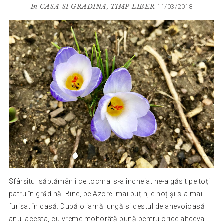
In
CASA SI GRADINA
,
TIMP LIBER
11/03/2018
Sfârșitul săptămânii ce tocmai s-a încheiat ne-a găsit pe toți
patru în grădină. Bine, pe Azorel mai puțin, e hoț și s-a mai
furișat în casă. După o iarnă lungă si destul de anevoioasă
anul acesta, cu vreme mohorâtă bună pentru orice altceva