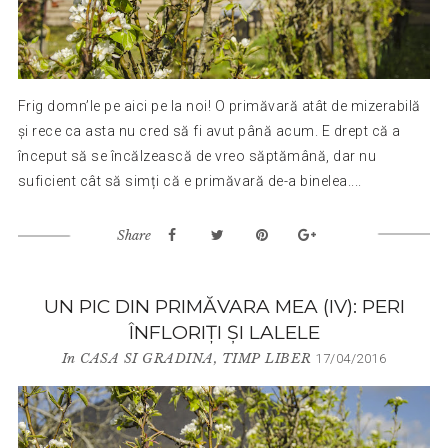
Frig domn’le pe aici pe la noi! O primăvară atât de mizerabilă
și rece ca asta nu cred să fi avut până acum. E drept că a
început să se încălzească de vreo săptămână, dar nu
suficient cât să simți că e primăvară de-a binelea....
Share
UN PIC DIN PRIMĂVARA MEA (IV): PERI
ÎNFLORIȚI ȘI LALELE
In
CASA SI GRADINA
,
TIMP LIBER
17/04/2016