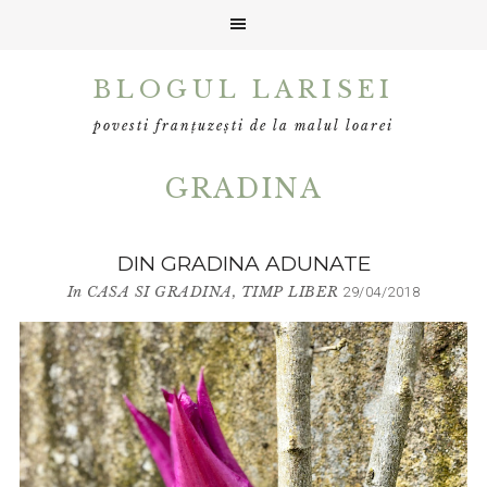
Skip
Skip
BLOGUL LARISEI
to
to
primary
main
povesti franțuzești de la malul loarei
navigation
content
GRADINA
DIN GRADINA ADUNATE
In
CASA SI GRADINA
,
TIMP LIBER
29/04/2018