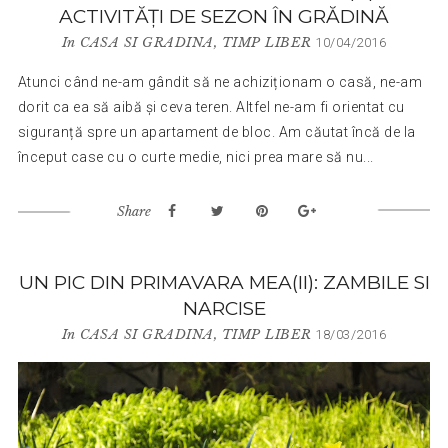
ACTIVITĂȚI DE SEZON ÎN GRĂDINĂ
In
CASA SI GRADINA
,
TIMP LIBER
10/04/2016
Atunci când ne-am gândit să ne achiziționam o casă, ne-am
dorit ca ea să aibă și ceva teren. Altfel ne-am fi orientat cu
siguranță spre un apartament de bloc. Am căutat încă de la
început case cu o curte medie, nici prea mare să nu...
Share
UN PIC DIN PRIMAVARA MEA(II): ZAMBILE SI
NARCISE
In
CASA SI GRADINA
,
TIMP LIBER
18/03/2016