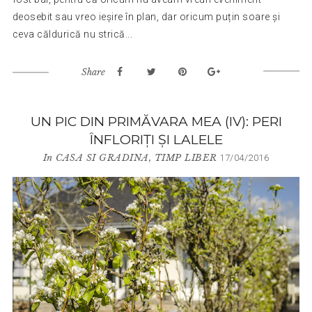
deosebit sau vreo ieșire în plan, dar oricum puțin soare și
ceva căldurică nu strică...
Share
UN PIC DIN PRIMĂVARA MEA (IV): PERI
ÎNFLORIȚI ȘI LALELE
In
CASA SI GRADINA
,
TIMP LIBER
17/04/2016