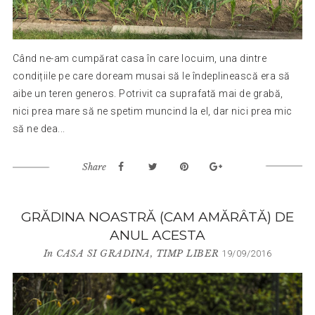
Când ne-am cumpărat casa în care locuim, una dintre
condițiile pe care doream musai să le îndeplinească era să
aibe un teren generos. Potrivit ca suprafată mai de grabă,
nici prea mare să ne spetim muncind la el, dar nici prea mic
să ne dea...
Share
GRĂDINA NOASTRĂ (CAM AMĂRÂTĂ) DE
ANUL ACESTA
In
CASA SI GRADINA
,
TIMP LIBER
19/09/2016