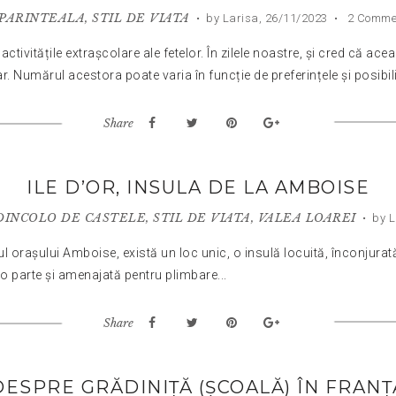
PARINTEALA
,
STIL DE VIATA
•
by Larisa,
26/11/2023
•
2 Comme
itățile extrașcolare ale fetelor. În zilele noastre, și cred că aceast
r. Numărul acestora poate varia în funcție de preferințele și posibilit
Share
ILE D’OR, INSULA DE LA AMBOISE
DINCOLO DE CASTELE
,
STIL DE VIATA
,
VALEA LOAREI
•
by L
l orașului Amboise, există un loc unic, o insulă locuită, înconjurată 
-o parte și amenajată pentru plimbare...
Share
DESPRE GRĂDINIȚĂ (ȘCOALĂ) ÎN FRANȚ