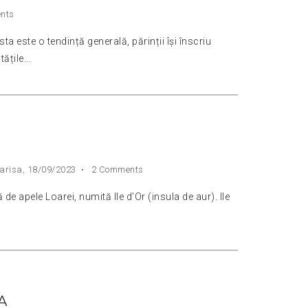
nts
a este o tendință generală, părinții își înscriu
ățile...
arisa,
18/09/2023
•
2 Comments
de apele Loarei, numită Ile d’Or (insula de aur). Ile
A