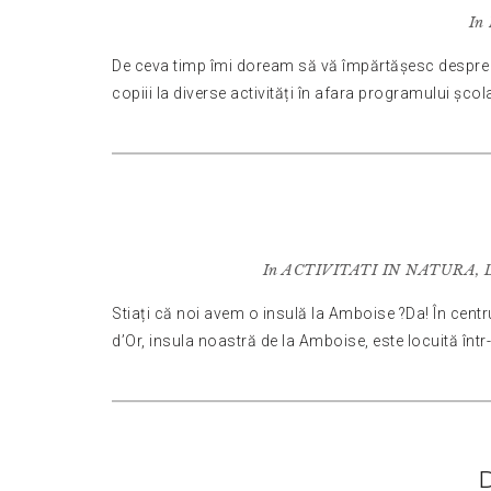
In
De ceva timp îmi doream să vă împărtășesc despre activ
copiii la diverse activități în afara programului școla
In
ACTIVITATI IN NATURA
,
Stiați că noi avem o insulă la Amboise ?Da! În centru
d’Or, insula noastră de la Amboise, este locuită într