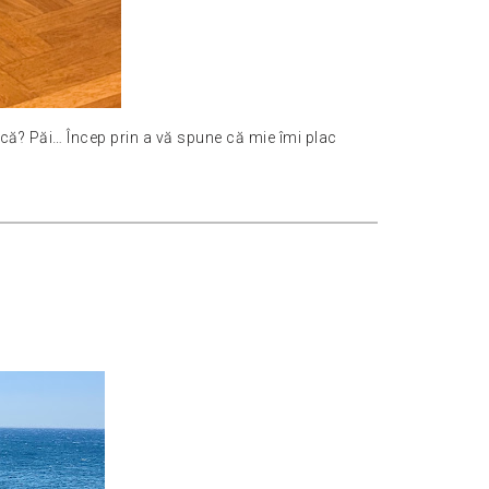
sică? Păi… Încep prin a vă spune că mie îmi plac