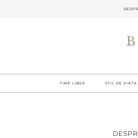
DESPR
Skip
Skip
to
to
B
primary
main
navigation
content
TIMP LIBER
STIL DE VIATA
DESPR