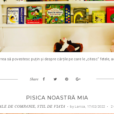
rea să povestesc puțin și despre cărțile pe care le „citesc” fetele, adi
Share
PISICA NOASTRĂ MIA
ALE DE COMPANIE
,
STIL DE VIATA
•
by Larisa,
17/02/2022
•
2 