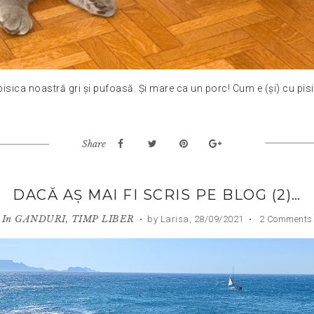
 pisica noastră gri și pufoasă. Și mare ca un porc! Cum e (și) cu pi
.
Share
DACĂ AȘ MAI FI SCRIS PE BLOG (2)…
In
GANDURI
,
TIMP LIBER
•
by Larisa,
28/09/2021
•
2 Comments