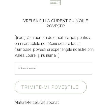
mult »
VREI SĂ FII LA CURENT CU NOILE
POVEȘTI?
Îți poți lăsa adresa de email mai jos pentru a
primi articolele noi. Scriu despre locuri
frumoase, povești și experiențele noastre prin
Valea Loarei și nu numai ;)
Adresă
email
TRIMITE-MI POVEȘTILE!
Alătură-te celuilalt abonat.