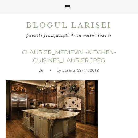
Skip
Skip
Skip
BLOGUL LARISEI
to
to
to
primary
main
primary
povesti franțuzești de la malul loarei
navigation
content
sidebar
CLAURIER_MEDIEVAL-KITCHEN-
CUISINES_LAURIER.JPEG
In
• by Larisa, 23/11/2013