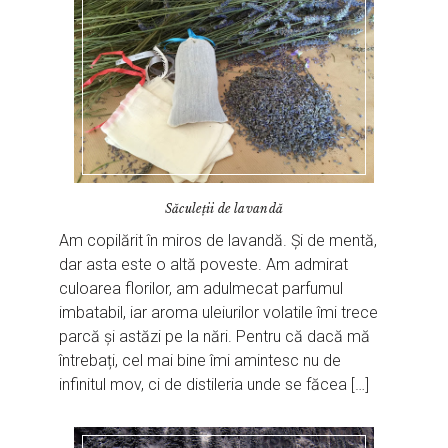
Săculeții de lavandă
Am copilărit în miros de lavandă. Și de mentă,
dar asta este o altă poveste. Am admirat
culoarea florilor, am adulmecat parfumul
imbatabil, iar aroma uleiurilor volatile îmi trece
parcă și astăzi pe la nări. Pentru că dacă mă
întrebați, cel mai bine îmi amintesc nu de
infinitul mov, ci de distileria unde se făcea […]