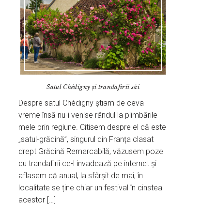
Satul Chédigny și trandafirii săi
Despre satul Chédigny știam de ceva
vreme însă nu-i venise rândul la plimbările
mele prin regiune. Citisem despre el că este
„satul-grădină”, singurul din Franța clasat
drept Grădină Remarcabilă, văzusem poze
cu trandafirii ce-l invadează pe internet și
aflasem că anual, la sfârșit de mai, în
localitate se ține chiar un festival în cinstea
acestor […]