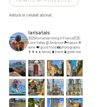
TRIMITE-MI POVEȘTILE!
Alătură-te celuilalt abonat.
larisatais
🇷🇴Romanian living in France🇫🇷
Loire Valley @ Amboise
🏞️nature 🥂
wine 🍽 good food 📸photography
👨‍👩‍👧‍👧family 🧳travel 🍵green tea