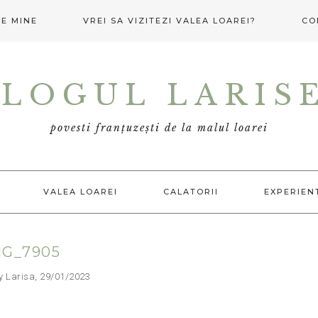
E MINE
VREI SA VIZITEZI VALEA LOAREI?
CO
LOGUL LARIS
povesti franțuzești de la malul loarei
VALEA LOAREI
CALATORII
EXPERIEN
MG_7905
arisa, 29/01/2023