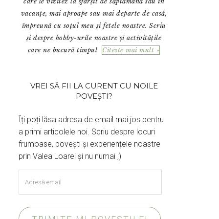
care le vizitez la sfârșit de săptămână sau în
vacanțe, mai aproape sau mai departe de casă,
împreună cu soțul meu și fetele noastre. Scriu
și despre hobby-urile noastre și activitățile
care ne bucură timpul
Citeste mai mult »
VREI SĂ FII LA CURENT CU NOILE
POVEȘTI?
Îți poți lăsa adresa de email mai jos pentru
a primi articolele noi. Scriu despre locuri
frumoase, povești și experiențele noastre
prin Valea Loarei și nu numai ;)
Adresă
email