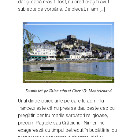
dar și dacă n-aș fi fost, nu cred c-aș fi avut
subiecte de vorbărie. De plecat, n-am […]
Duminică pe Valea râului Cher (I): Montrichard
Unul dintre obiceiurile pe care le admir la
francezi este că nu prea se dau peste cap cu
pregătiri pentru marile sărbători religioase,
precum Paștele sau Crăciunul. Nimeni nu
exagerează cu timpul petrecut în bucătărie, cu