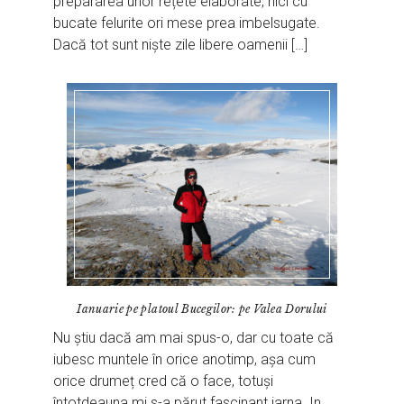
prepararea unor rețete elaborate, nici cu
bucate felurite ori mese prea imbelsugate.
Dacă tot sunt niște zile libere oamenii […]
Ianuarie pe platoul Bucegilor: pe Valea Dorului
Nu știu dacă am mai spus-o, dar cu toate că
iubesc muntele în orice anotimp, așa cum
orice drumeț cred că o face, totuși
întotdeauna mi s-a părut fascinant iarna. In