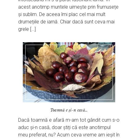
acest anotimp muntele uimește prin frumusețe
și sublim. De aceea îmi plac cel mai mult
drumețiile de iarnă. Chiar dacă sunt ceva mai
grele […]
Toamnă e și-n casă…
Dacă toamnă e afară m-am tot gândit cum s-o
aduc și-n casă, doar știți că este anotimpul
meu preferat, nu? Acum ceva vreme am ieșit în