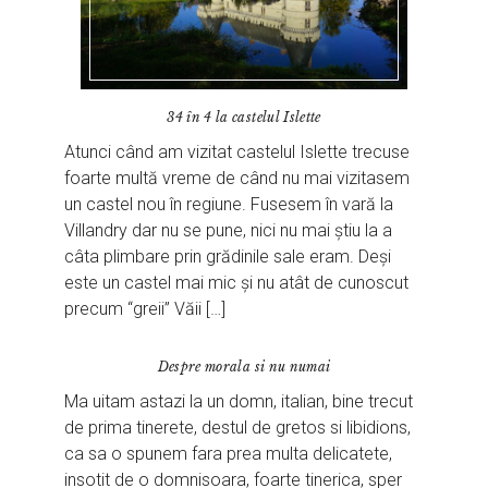
34 în 4 la castelul Islette
Atunci când am vizitat castelul Islette trecuse
foarte multă vreme de când nu mai vizitasem
un castel nou în regiune. Fusesem în vară la
Villandry dar nu se pune, nici nu mai știu la a
câta plimbare prin grădinile sale eram. Deși
este un castel mai mic și nu atât de cunoscut
precum “greii” Văii […]
Despre morala si nu numai
Ma uitam astazi la un domn, italian, bine trecut
de prima tinerete, destul de gretos si libidions,
ca sa o spunem fara prea multa delicatete,
insotit de o domnisoara, foarte tinerica, sper