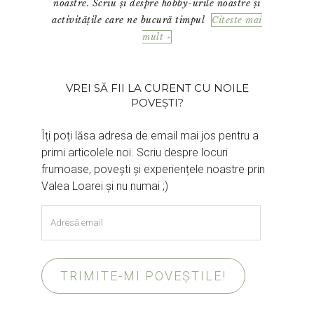
noastre. Scriu și despre hobby-urile noastre și
activitățile care ne bucură timpul
Citeste mai
mult »
VREI SĂ FII LA CURENT CU NOILE
POVEȘTI?
Îți poți lăsa adresa de email mai jos pentru a
primi articolele noi. Scriu despre locuri
frumoase, povești și experiențele noastre prin
Valea Loarei și nu numai ;)
Adresă
email
TRIMITE-MI POVEȘTILE!