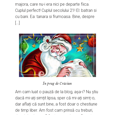
majora, care nu-i era nici pe departe fiica.
Cuplul perfect! Cuplul secolului 21! El: batran si
cu bani. Ea: tanara si frumoasa. Bine, despre
[…]
În prag de Crăciun
Am cam luat o pauză de la blog, așa-i? Nu știu
dacă mi-ați simțit lipsa, sper că mi-ați simț-o,
dar aflați că sunt bine, a fost doar o chestiune
de timp liber. Am fost cam prinsă cu treburi,