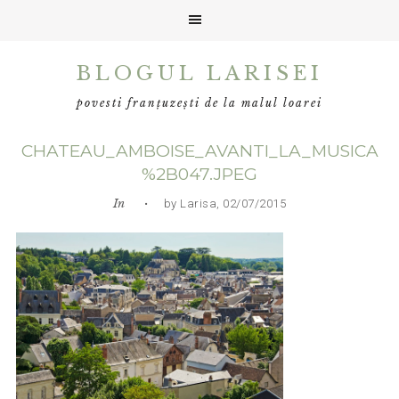
Skip
Skip
Skip
BLOGUL LARISEI
to
to
to
primary
main
primary
povesti franțuzești de la malul loarei
navigation
content
sidebar
CHATEAU_AMBOISE_AVANTI_LA_MUSICA
%2B047.JPEG
In
• by Larisa, 02/07/2015