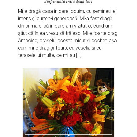
Suspendată între două țări
Mi-e dragă casa în care locuim, cu șemineul ei
imens și curtea-i generoasă. Mi-a fost dragă
din prima clipă în care am vizitat-o, când am
știut că în ea vreau să trăiesc. Mi-e foarte drag
Amboise, orășelul acesta micuț și cochet, așa
cum mi-e drag și Tours, cu veselia și cu
terasele lui multe, ce mi-au […]