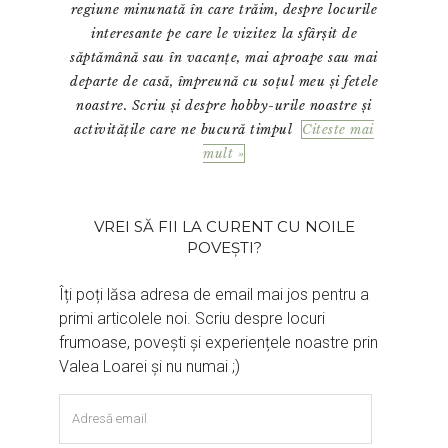
regiune minunată în care trăim, despre locurile
interesante pe care le vizitez la sfârșit de
săptămână sau în vacanțe, mai aproape sau mai
departe de casă, împreună cu soțul meu și fetele
noastre. Scriu și despre hobby-urile noastre și
activitățile care ne bucură timpul
Citeste mai
mult »
VREI SĂ FII LA CURENT CU NOILE
POVEȘTI?
Îți poți lăsa adresa de email mai jos pentru a
primi articolele noi. Scriu despre locuri
frumoase, povești și experiențele noastre prin
Valea Loarei și nu numai ;)
Adresă
email