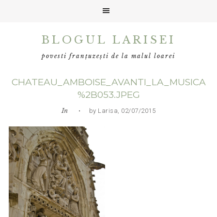
Skip
Skip
Skip
BLOGUL LARISEI
to
to
to
primary
main
primary
povesti franțuzești de la malul loarei
navigation
content
sidebar
CHATEAU_AMBOISE_AVANTI_LA_MUSICA
%2B053.JPEG
In
• by Larisa, 02/07/2015