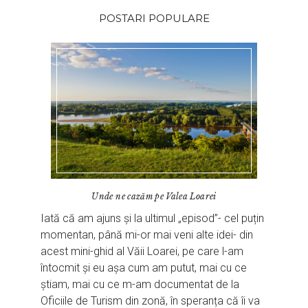
POSTARI POPULARE
Unde ne cazăm pe Valea Loarei
Iată că am ajuns și la ultimul „episod”- cel puțin
momentan, până mi-or mai veni alte idei- din
acest mini-ghid al Văii Loarei, pe care l-am
întocmit și eu așa cum am putut, mai cu ce
știam, mai cu ce m-am documentat de la
Oficiile de Turism din zonă, în speranța că îi va