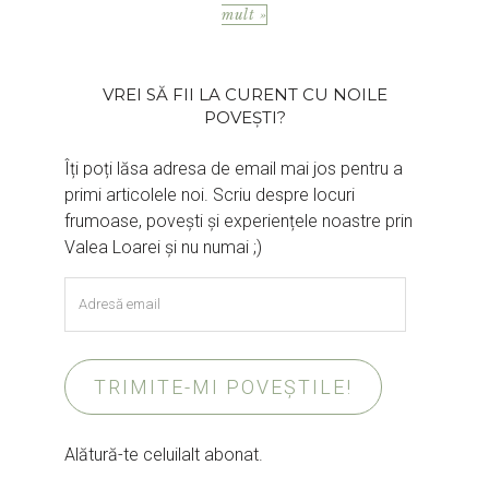
mult »
VREI SĂ FII LA CURENT CU NOILE
POVEȘTI?
Îți poți lăsa adresa de email mai jos pentru a
primi articolele noi. Scriu despre locuri
frumoase, povești și experiențele noastre prin
Valea Loarei și nu numai ;)
Adresă
email
TRIMITE-MI POVEȘTILE!
Alătură-te celuilalt abonat.