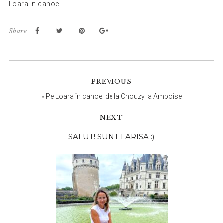
Loara in canoe
Share
PREVIOUS
«
Pe Loara în canoe: de la Chouzy la Amboise
NEXT
Bara
SALUT! SUNT LARISA :)
principală