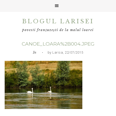
Skip
Skip
Skip
BLOGUL LARISEI
to
to
to
primary
main
primary
povesti franțuzești de la malul loarei
navigation
content
sidebar
CANOE_LOARA%2B004.JPEG
In
• by Larisa, 22/07/2015