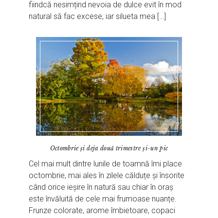
fiindcă nesimțind nevoia de dulce evit în mod
natural să fac excese, iar silueta mea […]
Octombrie și deja două trimestre și-un pic
Cel mai mult dintre lunile de toamnă îmi place
octombrie, mai ales în zilele călduțe și însorite
când orice ieșire în natură sau chiar în oraș
este învăluită de cele mai frumoase nuanțe.
Frunze colorate, arome îmbietoare, copaci