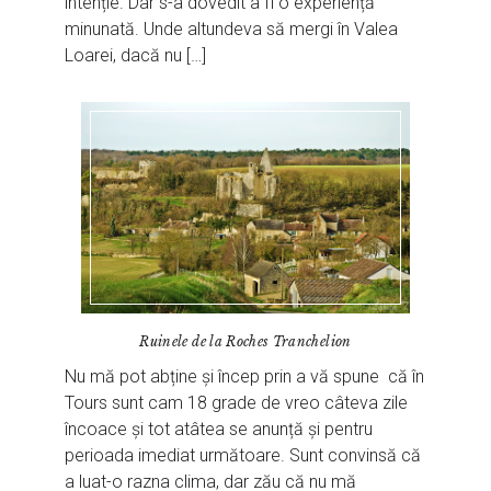
intenție. Dar s-a dovedit a fi o experiență
minunată. Unde altundeva să mergi în Valea
Loarei, dacă nu […]
Ruinele de la Roches Tranchelion
Nu mă pot abține și încep prin a vă spune că în
Tours sunt cam 18 grade de vreo câteva zile
încoace și tot atâtea se anunță și pentru
perioada imediat următoare. Sunt convinsă că
a luat-o razna clima, dar zău că nu mă