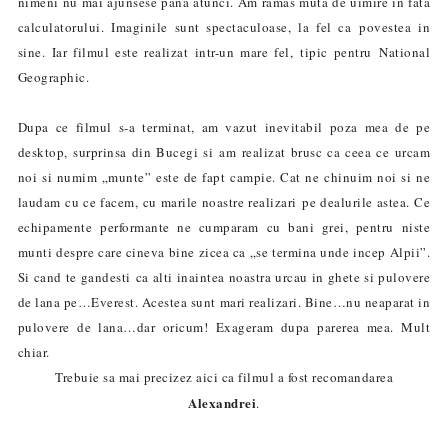
nimeni nu mai ajunsese pana atunci. Am ramas muta de uimire in fata
calculatorului. Imaginile sunt spectaculoase, la fel ca povestea in
sine. Iar filmul este realizat intr-un mare fel, tipic pentru National
Geographic.
Dupa ce filmul s-a terminat, am vazut inevitabil poza mea de pe
desktop, surprinsa din Bucegi si am realizat brusc ca ceea ce urcam
noi si numim „munte” este de fapt campie. Cat ne chinuim noi si ne
laudam cu ce facem, cu marile noastre realizari pe dealurile astea. Ce
echipamente performante ne cumparam cu bani grei, pentru niste
munti despre care cineva bine zicea ca „se termina unde incep Alpii”.
Si cand te gandesti ca alti inaintea noastra urcau in ghete si pulovere
de lana pe…Everest. Acestea sunt mari realizari. Bine…nu neaparat in
pulovere de lana…dar oricum! Exageram dupa parerea mea. Mult
chiar.
Trebuie sa mai precizez aici ca filmul a fost recomandarea
Alexandrei
.