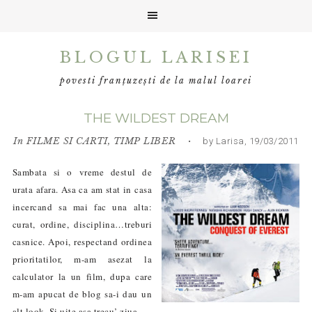
Skip
Skip
Skip
BLOGUL LARISEI
to
to
to
primary
main
primary
povesti franțuzești de la malul loarei
navigation
content
sidebar
THE WILDEST DREAM
In
FILME SI CARTI
,
TIMP LIBER
• by Larisa, 19/03/2011
Sambata si o vreme destul de
urata afara. Asa ca am stat in casa
incercand sa mai fac una alta:
curat, ordine, disciplina…treburi
casnice. Apoi, respectand ordinea
prioritatilor, m-am asezat la
calculator la un film, dupa care
m-am apucat de blog sa-i dau un
alt look. Si uite asa trecu’ ziua.