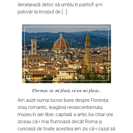
deranjează deloc să umblu în pantofi și-n
pulovăr la început de […]
Florența: să-mi placă, să nu-mi placă…
Am auzit numai lucruri bune despre Florența;
oraș romantic, leagănul renascentismului,
muzeu în aer liber, capitală a artei, ba chiar unii
ziceau că-i mai frumoasă decât Roma și
curioasă de toate acestea am zis că-i cazul să