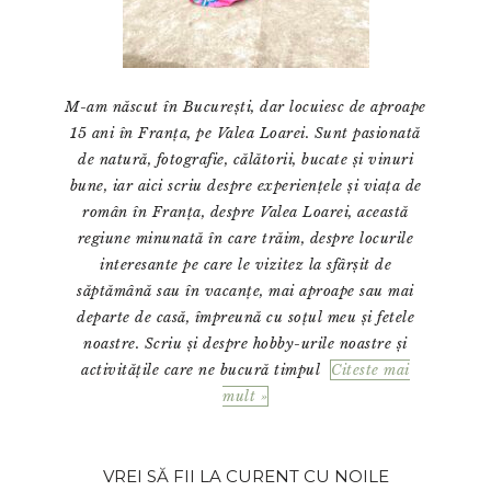
M-am născut în București, dar locuiesc de aproape
15 ani în Franța, pe Valea Loarei. Sunt pasionată
de natură, fotografie, călătorii, bucate și vinuri
bune, iar aici scriu despre experiențele și viața de
român în Franța, despre Valea Loarei, această
regiune minunată în care trăim, despre locurile
interesante pe care le vizitez la sfârșit de
săptămână sau în vacanțe, mai aproape sau mai
departe de casă, împreună cu soțul meu și fetele
noastre. Scriu și despre hobby-urile noastre și
activitățile care ne bucură timpul
Citeste mai
mult »
VREI SĂ FII LA CURENT CU NOILE