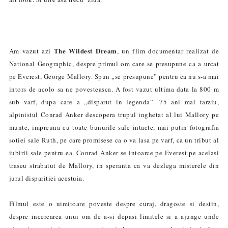
The Wildest Dream
Am vazut azi
, un flim documentar realizat de
National Geographic, despre primul om care se presupune ca a urcat
pe Everest, George
Mallory
. Spun „se presupune” pentru ca nu s-a mai
intors de acolo sa ne povesteasca. A fost vazut ultima data la 800 m
sub varf, dupa care a „disparut in legenda”.
75 ani
mai tarziu,
alpinistul
Conrad
Anker
descopera trupul inghetat al lui
Mallory pe
munte, impreuna cu toate bunurile sale intacte, mai putin fotografia
sotiei sale Ruth, pe care promisese ca o va lasa pe varf, ca un tribut al
iubirii sale pentru ea.
Conrad
Anker se intoarce pe Everest pe acelasi
traseu strabatut de
Mallory, in speranta ca va dezlega misterele din
jurul disparitiei acestuia.
Filmul este o uimitoare poveste despre curaj, dragoste si destin,
despre incercarea unui om de a-si depasi limitele si a ajunge unde