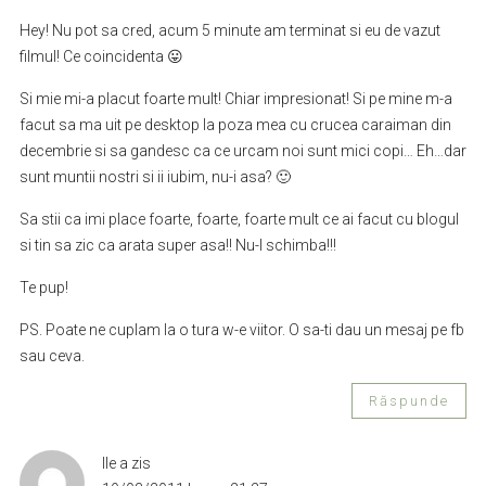
Hey! Nu pot sa cred, acum 5 minute am terminat si eu de vazut
filmul! Ce coincidenta 😛
Si mie mi-a placut foarte mult! Chiar impresionat! Si pe mine m-a
facut sa ma uit pe desktop la poza mea cu crucea caraiman din
decembrie si sa gandesc ca ce urcam noi sunt mici copi… Eh…dar
sunt muntii nostri si ii iubim, nu-i asa? 🙂
Sa stii ca imi place foarte, foarte, foarte mult ce ai facut cu blogul
si tin sa zic ca arata super asa!! Nu-l schimba!!!
Te pup!
PS. Poate ne cuplam la o tura w-e viitor. O sa-ti dau un mesaj pe fb
sau ceva.
Răspunde
Ile
a zis