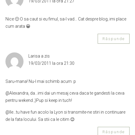
19/03/2011 la ora 21:27
Nice 🙂 O sa caut si eu fimul, sa-l vad… Cat despre blog, imi place
cum arata 😀
Răspunde
Larisa
a zis
19/03/2011 la ora 21:30
Saru-mana! Nu-l mai schimb acum :p
@Alexandra, da…imi dai un mesaj ceva daca te gandesti la ceva
pentru wekend ;)Pup si keep in tuch!
@Ile…tu have fun acolo la Lyon si transmite-ne stiri in continuare
de la fata locului. Sa stii ca le citim 😉
Răspunde