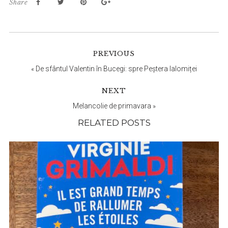
Share
Reader
PREVIOUS
Interactions
«
De sfântul Valentin în Bucegi: spre Peștera Ialomiței
NEXT
Melancolie de primavara
»
RELATED POSTS