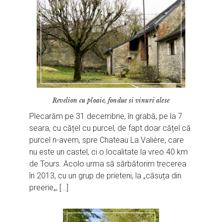
Revelion cu ploaie, fondue si vinuri alese
Plecarăm pe 31 decembrie, în grabă, pe la 7
seara, cu cățel cu purcel, de fapt doar cățel că
purcel n-avem, spre Chateau La Valière, care
nu este un castel, ci o localitate la vreo 40 km
de Tours. Acolo urma să sărbătorim trecerea
în 2013, cu un grup de prieteni, la „căsuța din
preerie„, […]