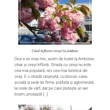
Când înfloresc cireșii la Amboise
Deși e un oraș mic, avem de toate la Amboise,
chiar și cireși înfloriți. Strada cu cireși nu este
cea mai populară, nici cea mai turistică din
oraș. E o stradă obișnuită, cu blocuri, case,
școală și sedii de firme, prăfuită și aglomerată
la orele de vârf, dar pe care plutește un aer
boem, proaspăt […]