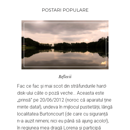
POSTARI POPULARE
Reflexii
Fac ce fac și mai scot din străfundurile hard-
disk-ului câte o poză veche… Aceasta este
„prinsă” pe 20/06/2012 (noroc că aparatul ține
minte data!), undeva în mijlocul pustietății, lângă
localitatea Burtoncourt (de care cu siguranță
n-a auzit nimeni; nici eu până să ajung acolo!),
în regiunea mea dragă Lorena și participă