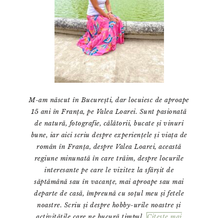
M-am născut în București, dar locuiesc de aproape
15 ani în Franța, pe Valea Loarei. Sunt pasionată
de natură, fotografie, călătorii, bucate și vinuri
bune, iar aici scriu despre experiențele și viața de
român în Franța, despre Valea Loarei, această
regiune minunată în care trăim, despre locurile
interesante pe care le vizitez la sfârșit de
săptămână sau în vacanțe, mai aproape sau mai
departe de casă, împreună cu soțul meu și fetele
noastre. Scriu și despre hobby-urile noastre și
activitățile care ne bucură timpul
Citeste mai