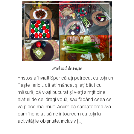
Weekend de Paște
Hristos a înviat! Sper că ați petrecut cu toții un
Paște fericit, că ați mâncat și ați băut cu
măsură, că v-ați bucurat și v-ați simțit bine
alături de cei dragi vouă, sau făcând ceea ce
vă place mai mult. Acum că sărbătoarea s-a
cam încheiat, să ne întoarcem cu toții la
activitățile obișnuite, inclusiv […]