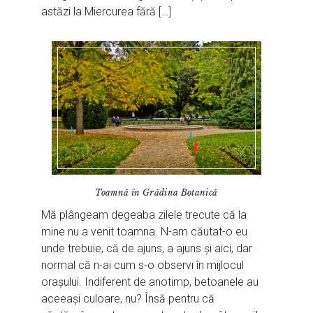
astăzi la Miercurea fără […]
Toamnă în Grădina Botanică
Mă plângeam degeaba zilele trecute că la
mine nu a venit toamna. N-am căutat-o eu
unde trebuie, că de ajuns, a ajuns și aici, dar
normal că n-ai cum s-o observi în mijlocul
orașului. Indiferent de anotimp, betoanele au
aceeași culoare, nu? Însă pentru că