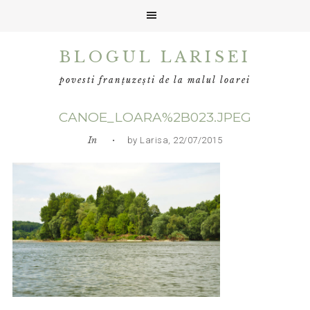
Skip
Skip
Skip
BLOGUL LARISEI
to
to
to
primary
main
primary
povesti franțuzești de la malul loarei
navigation
content
sidebar
CANOE_LOARA%2B023.JPEG
In
• by Larisa, 22/07/2015