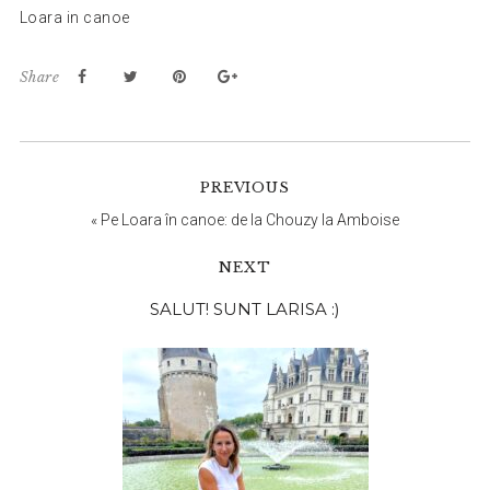
Loara in canoe
Share
PREVIOUS
«
Pe Loara în canoe: de la Chouzy la Amboise
NEXT
Bara
SALUT! SUNT LARISA :)
principală