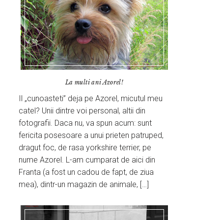
La multi ani Azorel!
Il „cunoasteti” deja pe Azorel, micutul meu
catel? Unii dintre voi personal, altii din
fotografii. Daca nu, va spun acum: sunt
fericita posesoare a unui prieten patruped,
dragut foc, de rasa yorkshire terrier, pe
nume Azorel. L-am cumparat de aici din
Franta (a fost un cadou de fapt, de ziua
mea), dintr-un magazin de animale, […]