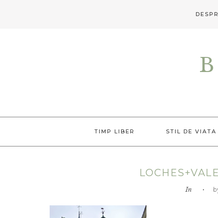
DESPR
Skip
Skip
Skip
to
to
to
B
primary
main
primary
navigation
content
sidebar
TIMP LIBER
STIL DE VIATA
LOCHES+VALE
In
• by L