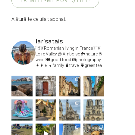
TRIMITE-MI POVEȘTILE!
Alătură-te celuilalt abonat.
larisatais
🇷🇴Romanian living in France🇫🇷
Loire Valley @ Amboise
🏞️nature 🥂
wine 🍽 good food 📸photography
👨‍👩‍👧‍👧family 🧳travel 🍵green tea