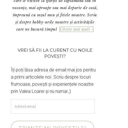
care le vizitez la sfârșit de săptămână sau în
vacanțe, mai aproape sau mai departe de casă,
împreună cu soțul meu și fetele noastre. Scriu
și despre hobby-urile noastre și activitățile
care ne bucură timpul
Citeste mai mult »
VREI SĂ FII LA CURENT CU NOILE
POVEȘTI?
Îți poți lăsa adresa de email mai jos pentru
a primi articolele noi. Scriu despre locuri
frumoase, povești și experiențele noastre
prin Valea Loarei și nu numai ;)
Adresă
email