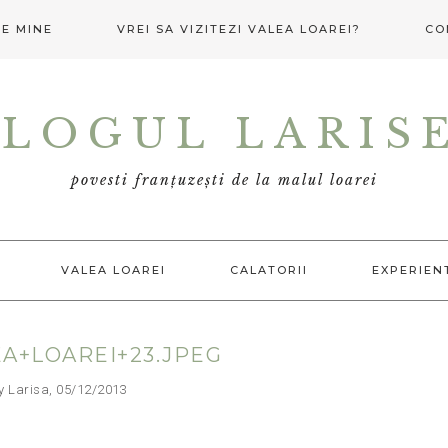
E MINE
VREI SA VIZITEZI VALEA LOAREI?
CO
LOGUL LARIS
povesti franțuzești de la malul loarei
VALEA LOAREI
CALATORII
EXPERIEN
A+LOAREI+23.JPEG
arisa, 05/12/2013