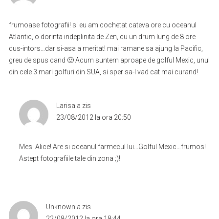
frumoase fotografii! si eu am cochetat cateva ore cu oceanul
Atlantic, o dorinta indeplinita de Zen, cu un drum lung de 8 ore
dus-intors…dar si-asa a meritat! mai ramane sa ajung la Pacific,
greu de spus cand 🙂 Acum suntem aproape de golful Mexic, unul
din cele 3 mari golfuri din SUA, si sper sa-l vad cat mai curand!
Larisa
a zis
23/08/2012 la ora 20:50
Mesi Alice! Are si oceanul farmecul lui…Golful Mexic…frumos!
Astept fotografiile tale din zona ;)!
Unknown
a zis
22/08/2012 la ora 18:44