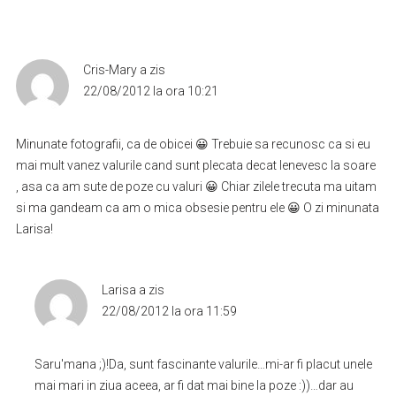
Cris-Mary
a zis
22/08/2012 la ora 10:21
Minunate fotografii, ca de obicei 😀 Trebuie sa recunosc ca si eu
mai mult vanez valurile cand sunt plecata decat lenevesc la soare
, asa ca am sute de poze cu valuri 😀 Chiar zilele trecuta ma uitam
si ma gandeam ca am o mica obsesie pentru ele 😀 O zi minunata
Larisa!
Larisa
a zis
22/08/2012 la ora 11:59
Saru'mana ;)!Da, sunt fascinante valurile…mi-ar fi placut unele
mai mari in ziua aceea, ar fi dat mai bine la poze :))…dar au