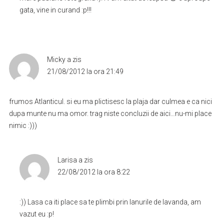
gata, vine in curand :p!!!
Micky
a zis
21/08/2012 la ora 21:49
frumos Atlanticul. si eu ma plictisesc la plaja dar culmea e ca nici
dupa munte nu ma omor. trag niste concluzii de aici…nu-mi place
nimic :)))
Larisa
a zis
22/08/2012 la ora 8:22
:)) Lasa ca iti place sa te plimbi prin lanurile de lavanda, am
vazut eu :p!