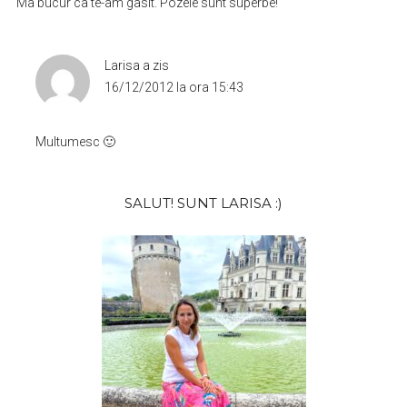
Ma bucur ca te-am gasit. Pozele sunt superbe!
Larisa
a zis
16/12/2012 la ora 15:43
Multumesc 🙂
Bara
SALUT! SUNT LARISA :)
principală