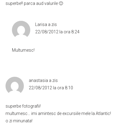
superbe!! parca aud valurile 🙂
Larisa
a zis
22/08/2012 la ora 8:24
Multumesc!
anastasia
a zis
22/08/2012 la ora 8:10
superbe fotografii!
multumesc… imi amintesc de excursiile mele la Atlantic!
o zi minunata!