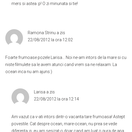
mers si astea :p! O zi minunata si tie!
Ramona Strinu
a zis
22/08/2012 la ora 12:02
Foarte frumoase pozele Larisa… Noi ne-am intors de la mare si cu
niste filmulete sa le avem atunci cand vrem sa ne relaxam. La
ocean inca nu am ajuns:)
Larisa
a zis
22/08/2012 la ora 12:14
Am vazut ca v-ati intors dintr-o vacanta tare frumoasa! Astept
povestile. Cat despre ocean, mare-ocean, nu prea se vede
diferenta :p, eu am sesizat-o doar cand am luat o gura de apa