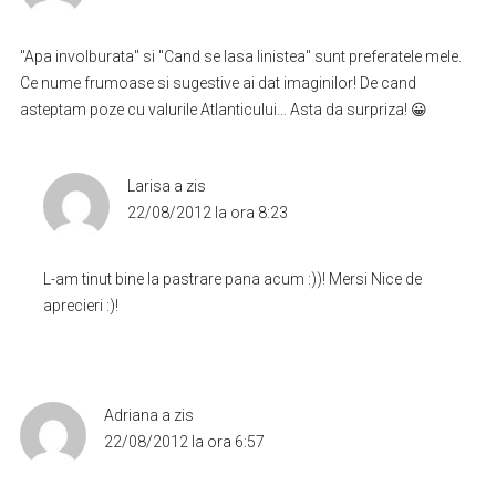
"Apa involburata" si "Cand se lasa linistea" sunt preferatele mele.
Ce nume frumoase si sugestive ai dat imaginilor! De cand
asteptam poze cu valurile Atlanticului… Asta da surpriza! 😀
Larisa
a zis
22/08/2012 la ora 8:23
L-am tinut bine la pastrare pana acum :))! Mersi Nice de
aprecieri :)!
Adriana
a zis
22/08/2012 la ora 6:57