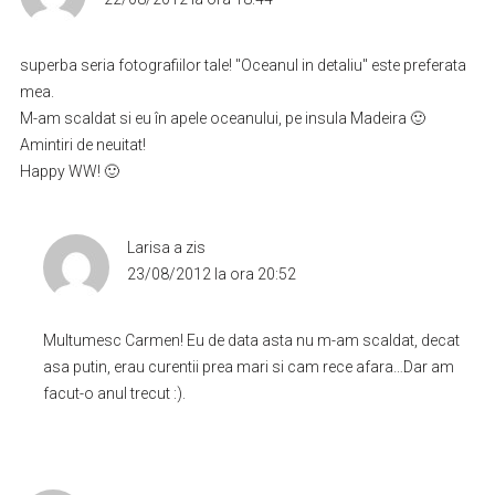
superba seria fotografiilor tale! "Oceanul in detaliu" este preferata
mea.
M-am scaldat si eu în apele oceanului, pe insula Madeira 🙂
Amintiri de neuitat!
Happy WW! 🙂
Larisa
a zis
23/08/2012 la ora 20:52
Multumesc Carmen! Eu de data asta nu m-am scaldat, decat
asa putin, erau curentii prea mari si cam rece afara…Dar am
facut-o anul trecut :).