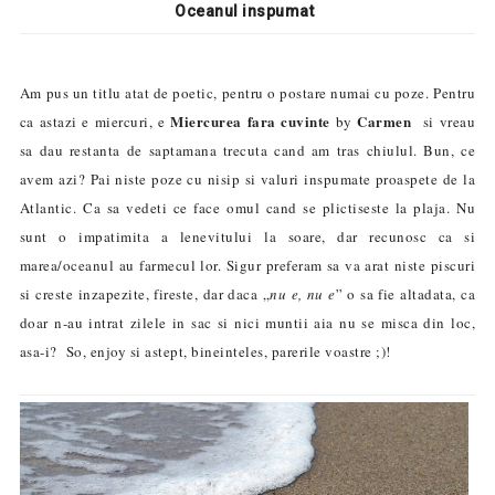
Oceanul inspumat
Am pus un titlu atat de poetic, pentru o postare numai cu poze. Pentru
Miercurea fara cuvinte
Carmen
ca astazi e miercuri, e
by
si vreau
sa dau restanta de saptamana trecuta cand am tras chiulul. Bun, ce
avem azi? Pai niste poze cu nisip si valuri inspumate proaspete de la
Atlantic. Ca sa vedeti ce face omul cand se plictiseste la plaja. Nu
sunt o impatimita a lenevitului la soare, dar recunosc ca si
marea/oceanul au farmecul lor. Sigur preferam sa va arat niste piscuri
si creste inzapezite, fireste, dar daca „
nu e, nu e
” o sa fie altadata, ca
doar n-au intrat zilele in sac si nici muntii aia nu se misca din loc,
asa-i? So, enjoy si astept, bineinteles, parerile voastre ;)!