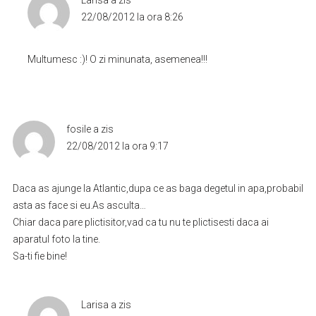
Larisa
a zis
22/08/2012 la ora 8:26
Multumesc :)! O zi minunata, asemenea!!!
fosile
a zis
22/08/2012 la ora 9:17
Daca as ajunge la Atlantic,dupa ce as baga degetul in apa,probabil
asta as face si eu.As asculta…
Chiar daca pare plictisitor,vad ca tu nu te plictisesti daca ai
aparatul foto la tine.
Sa-ti fie bine!
Larisa
a zis