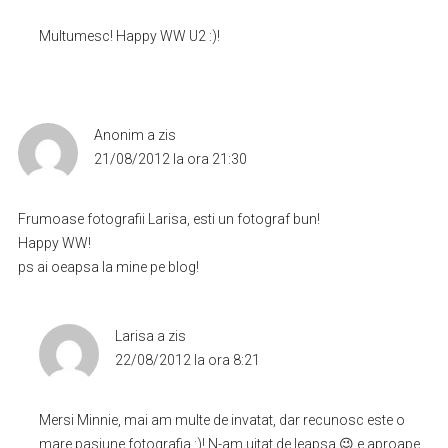
Multumesc! Happy WW U2 :)!
Anonim
a zis
21/08/2012 la ora 21:30
Frumoase fotografii Larisa, esti un fotograf bun!
Happy WW!
ps ai oeapsa la mine pe blog!
Larisa
a zis
22/08/2012 la ora 8:21
Mersi Minnie, mai am multe de invatat, dar recunosc este o
mare pasiune fotografia :)! N-am uitat de leapsa 😉 e aproape