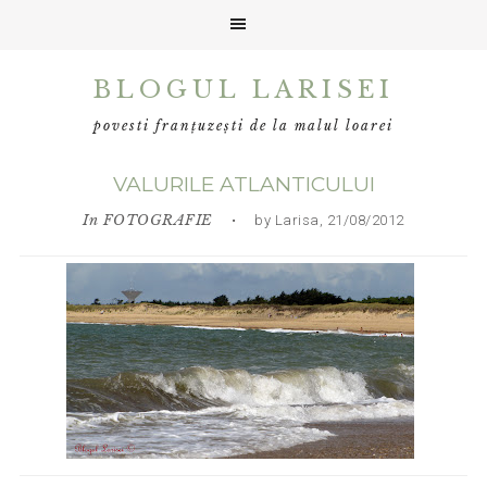
Skip
Skip
Skip
BLOGUL LARISEI
to
to
to
primary
main
primary
povesti franțuzești de la malul loarei
navigation
content
sidebar
VALURILE ATLANTICULUI
In
FOTOGRAFIE
• by Larisa, 21/08/2012