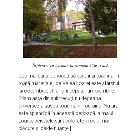
Întâlnire cu toamna la conacul Clos-Lucé
Cea mai bună perioadă să surprinzi toamna, în
toată măreția ei, pe Valea Loarei este sfârșitul
lui octombrie, chiar și începutul lui noiembrie.
Știam asta din anii trecuți, nu degeaba
aniversez a șasea toamnă în Touraine. Natura
este splendidă în această perioadă la malul
Loarei, peisajele sunt colorate în cele mai
plăcute și calde nuanțe […]