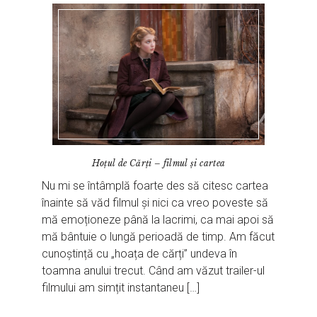
Hoțul de Cărți – filmul și cartea
Nu mi se întâmplă foarte des să citesc cartea
înainte să văd filmul și nici ca vreo poveste să
mă emoționeze până la lacrimi, ca mai apoi să
mă bântuie o lungă perioadă de timp. Am făcut
cunoștință cu „hoața de cărți” undeva în
toamna anului trecut. Când am văzut trailer-ul
filmului am simțit instantaneu […]