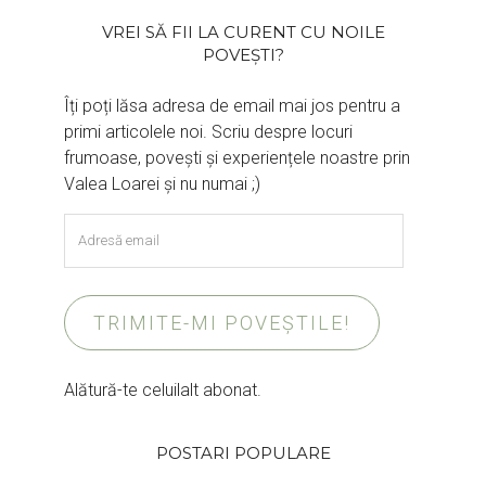
VREI SĂ FII LA CURENT CU NOILE
POVEȘTI?
Îți poți lăsa adresa de email mai jos pentru a
primi articolele noi. Scriu despre locuri
frumoase, povești și experiențele noastre prin
Valea Loarei și nu numai ;)
Adresă
email
TRIMITE-MI POVEȘTILE!
Alătură-te celuilalt abonat.
POSTARI POPULARE