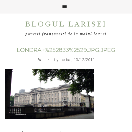
Skip
Skip
Skip
BLOGUL LARISEI
to
to
to
primary
main
primary
povesti franțuzești de la malul loarei
navigation
content
sidebar
LONDRA+%252833%2529.JPG.JPEG
In
• by Larisa, 13/12/2011