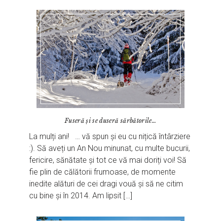
Fuseră și se duseră sărbătorile…
La mulți ani! … vă spun și eu cu nițică întârziere
:). Să aveți un An Nou minunat, cu multe bucurii,
fericire, sănătate și tot ce vă mai doriți voi! Să
fie plin de călătorii frumoase, de momente
inedite alături de cei dragi vouă și să ne citim
cu bine și în 2014. Am lipsit […]