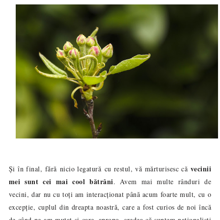
vecinii
Și în final, f
ră nicio legatură cu restul, vă mărturisesc că
ă
mei sunt cei mai cool bătrâni
. Avem mai multe rânduri de
vecini, dar nu cu toți am interacționat până acum foarte mult, cu o
excepție, cuplul din dreapta noastră, care a fost curios de noi încă
de când ne-am mutat și care, apropo, credea că suntem naționaliști