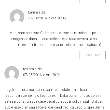
Larisa
a zis
21/04/2016 la ora 10:05
Mda, cam asa este. Ce incearca ei este sa mentina un peisaj
omogen, ca daca ar lasa pe fiecare sa faca ce vrea, la cat
suntem de diferiti noi oamenii, ar iesi clar o amestecatura :))
Răspunde
teo ara
a zis
07/05/2016 la ora 20:04
Reguli sunt si la noi, dar nu sunt respectate si nici trasi la
raspundere cei ce nu o fac ; de ex, in Delta Dunarii , nu au voie in
sate sa construiasca case decat cu acoperisul din stuf , chit ca
sub el este olan sau altceva, dar cand treci cu vaporul spre Sulina,