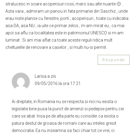
stralucesc in soare acoperisuri rosii, maro sau alte nuante 🙁 .
Asta vara , admiram un panou in fata primariei din Saschiz , unde
erau niste planse cu ferestre, porti , acoperisuri , toate cu indicatia:
asa DA, asa NU ; ia uite ce primar zelos , m-am mirat eu , ca mai
apoi sa aflu ca localitatea este in patrimoniul UNESCO si m-am
luminat . Si am mai aflat ca toate aceste reguli ridica mult
cheltuielile de renovare a caselor , si multi nu-si permit .
Răspunde
Larisa
a zis
09/05/2016 la ora 17:21
Ai dreptate, in Romania nu se respecta si nici nu exista o
legislatie bine pusa la punct de amenzi si pedepse pentru cei
care se abat. Insa pe de alta parte eu consider ca exista o
patura destul de groasa de romani care au inteles gresit
democratia. Ea nu inseamna sa faci chiar tot ce vrei, ci