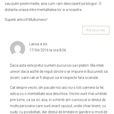
sau putin peste medie, asa cum i-am descoperit pe bloguri. O
distanta uriasa intre mentalitatea lor si a noastra.
Superb articol! Multumesc!
Răspunde
Larisa
a zis
17/04/2016 la ora 8:06
Daca asta este pretul suntem bucurosi sa-l platim. Ma inteb
uneori daca astfel de reguli stricte s-ar impune in Bucuresti sa
zicem, oare cati ar fi dispusi sa le respecte fara scandal…
Cat despre vecini, din pacate nici aici nu-s toti oamenii la fel,
adica cu o mentalitate asa deschisa. Vecinii sunt mai umblati
prin lume, ca sa zic asa, in schimb am cunoscut si destul de
multe persoane care sunt exact opusul, unele chiar tinere, cu
sudii, cu posibilitati, dar destul de limitate in gandire si mod de