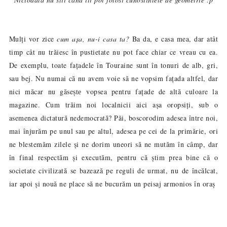
Mulți vor zice
cum așa, nu-i casa ta?
Ba da, e casa mea, dar atât
timp cât nu trăiesc în pustietate nu pot face chiar ce vreau cu ea.
De exemplu, toate fațadele în Touraine sunt în tonuri de alb, gri,
sau bej. Nu numai că nu avem voie să ne vopsim fațada altfel, dar
nici măcar nu găse
vopsea pentru fațade de altă culoare la
ște
magazine. Cum trăim noi localnicii aici așa oropsiți, sub o
asemenea dictatură nedemocrat
? Păi, boscorodim adesea între noi,
ă
mai înjurăm pe unul sau pe altul, adesea pe cei de la primărie, ori
ne blestemăm zilele și ne dorim uneori să ne mutăm în câmp, dar
în final respectăm și executăm, pentru că știm prea bine că o
societate civilizată se bazează pe reguli de urmat, nu de încălcat,
iar apoi și nouă ne place să ne bucurăm un peisaj armonios în oraș