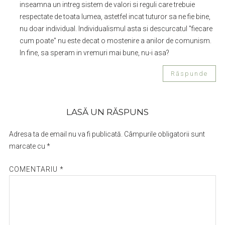
inseamna un intreg sistem de valori si reguli care trebuie
respectate de toata lumea, astetfel incat tuturor sa ne fie bine,
nu doar individual. Individualismul asta si descurcatul "fiecare
cum poate" nu este decat o mostenire a anilor de comunism.
In fine, sa speram in vremuri mai bune, nu-i asa?
Răspunde
LASĂ UN RĂSPUNS
Adresa ta de email nu va fi publicată.
Câmpurile obligatorii sunt
marcate cu
*
COMENTARIU
*