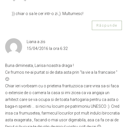
:)) chiar o sa le cer intr-o zi ;). Multumesc!
Răspunde
Liana
a zis
15/04/2016 la ora 6:32
Buna dimineata, Larisa noastra draga !
Ce frumos ne-ai purtat si de data asta prin "la vie a la francaise "
🙂
Chiar ieri vorbeam cu o prietena frantuzoica care vrea sa-si faca
o extensie de o camera la casa si imi zicea ca va angaja un
arhitect care se va ocupa si de toata hartogaria pentru ca asta o
baga-n sperieti … si nici nu locuim pe patrimoniu UNESCO :). Cred
insa ca frumusetea, farmecul locurilor pot mult indulci birocratia
asta exagerata , facand-o mai usor digerabila, asa ca fa ce-ai de
facut si bucura-te din plin de micul vostru colt de rai 🙂