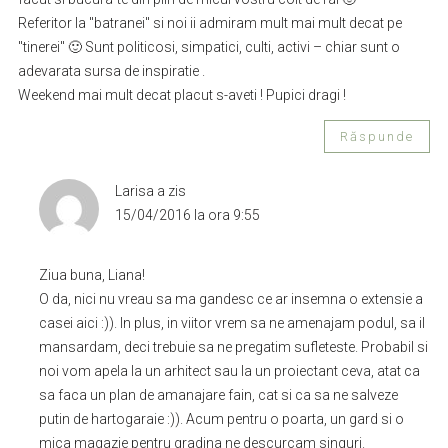
Referitor la "batranei" si noi ii admiram mult mai mult decat pe
"tinerei" 🙂 Sunt politicosi, simpatici, culti, activi – chiar sunt o
adevarata sursa de inspiratie .
Weekend mai mult decat placut s-aveti ! Pupici dragi !
Răspunde
Larisa
a zis
15/04/2016 la ora 9:55
Ziua buna, Liana!
O da, nici nu vreau sa ma gandesc ce ar insemna o extensie a
casei aici :)). In plus, in viitor vrem sa ne amenajam podul, sa il
mansardam, deci trebuie sa ne pregatim sufleteste. Probabil si
noi vom apela la un arhitect sau la un proiectant ceva, atat ca
sa faca un plan de amanajare fain, cat si ca sa ne salveze
putin de hartogaraie :)). Acum pentru o poarta, un gard si o
mica magazie pentru gradina ne descurcam singuri.