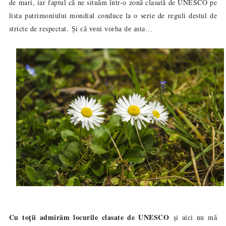
de mari, iar faptul că ne situăm într-o zonă clasată de UNESCO pe
lista patrimoniului mondial conduce la o serie de reguli destul de
stricte de respectat.
Și că veni vorba de asta…
Cu toții admirăm locurile clasate de UNESCO
și aici nu mă