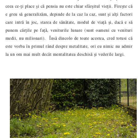
ceea ce-ți place și că pensia nu este chiar sfârșitul vieții. Firește că
e greu să generalizăm, depinde de la caz la caz, sunt și alți factori
care intră în joc, starea de sănătate, modul de viață și, dacă e să
punem cărțile pe față, veniturile lunare (sunt oameni cu venituri
medii, nu milionari). Însă dincolo de toate acestea, cred totusi că
este vorba în primul rând despre metalitate, ori eu nimic nu admir
la un om mai mult decât mentalitatea deschisă și vederile largi.