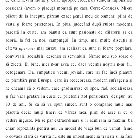
corsicani (avem o plăcuță montată pe cas
Corse
-Corsica). Mi-au
ă
plăcut de la început, păreau exact genul meu de oameni: plini de
viață și foarte prietenoși. În plus, judecând după rulota moderna
parcată în curte, am bănuit că sunt pasionați de călătorii și că
adoră, la fel ca noi, campingul. În timp, mai multe discuții și
câteva
aperouri
mai târziu, am realizat că sunt și foarte populari,
conviviali, sociabili, deschiși și serviabili. Nimic nou sub soare o
să ziceți. Ei bine, nici n-ar avea ce, dacă vecinii noștrii n-ar fi..
octogenari. Da, simpaticii vecini joviali, care își fac încă planuri
de plimbări prin Europa, care își redecoreaz
ă
modern sufrageria și
ne cheamă să o vedem, care grădinăresc cu spor, râd, socializează
și fac vara gr
tare în curte cu prietenii (tot pensionari, desigur) au
ă
80 de ani. Și ca să vă spun sincer, sunt o companie mult mai
plăcută decât mulți tineri de vârsta mea, plini de aere și cu o
vederi înguste. Mi se par extraordinari și îi admirăm la maxim, ba
chiar reprezintă pentru noi un model de viață bun de urmat, fiind
o dovadă clară că vârsta nu este un impediment să trăiești și să faci