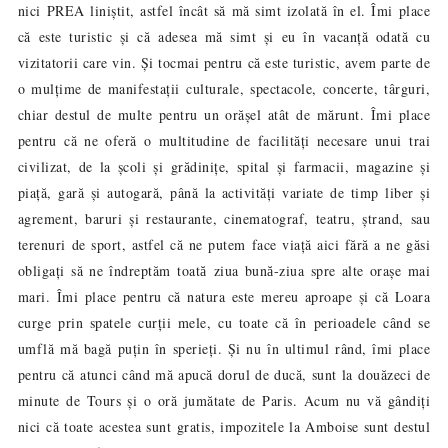
nici PREA liniștit, astfel încât să mă simt izolată în el. Îmi place
că este turistic și că adesea mă simt și eu în vacanță odată cu
vizitatorii care vin. Și tocmai pentru că este turistic, avem parte de
o mulțime de manifestații culturale, spectacole, concerte, târguri,
chiar destul de multe pentru un orășel atât de mărunt. Îmi place
pentru că ne oferă o multitudine de facilități necesare unui trai
civilizat, de la școli și grădinițe, spital și farmacii, magazine și
piață, gară și autogară, până la activități variate de timp liber și
agrement, baruri și restaurante, cinematograf, teatru, ștrand, sau
terenuri de sport, astfel că ne putem face viață aici fără a ne găsi
obligați să ne îndreptăm toat
ziua bun
-ziua spre alte orașe mai
ă
ă
mari. Îmi place pentru că natura este mereu aproape și că Loara
curge prin spatele curții mele, cu toate că în perioadele când se
umflă mă bagă puțin în sperieți. Și nu în ultimul rând, îmi place
pentru că atunci când mă apucă dorul de duc
ă
, sunt la douăzeci de
minute de Tours și o oră jumătate de Paris. Acum nu vă gândiți
nici că toate acestea sunt gratis, impozitele la Amboise sunt destul