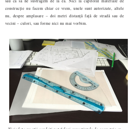
sau ca să ne sustragem de la ea. Nici la capitolul materiale de
construcție nu facem chiar ce vrem, unele sunt autorizate, altele
nu, despre amplasare – doi metri distanță față de stradă sau de
vecini – culori, sau forme nici nu mai vorbim.
Niciodata nu stii cand iti pot folosi cunostintele de geometrie :p