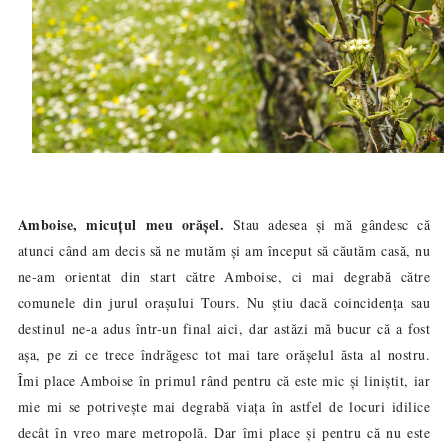
Amboise, micuțul meu orășel.
Stau adesea și mă gândesc că
atunci când am decis să ne mutăm și am început să căutăm casă, nu
ne-am orientat din start către Amboise, ci mai degrabă către
comunele din jurul orașului Tours. Nu știu dacă coincidența sau
destinul ne-a adus într-un final aici, dar astăzi mă bucur că a fost
așa, pe zi ce trece îndrăgesc tot mai tare orășelul ăsta al nostru.
Îmi place Amboise în primul rând pentru că este mic și liniștit, iar
mie mi se potrivește mai degrabă viața în astfel de locuri idilice
decât în vreo mare metropolă. Dar îmi place și pentru că nu este