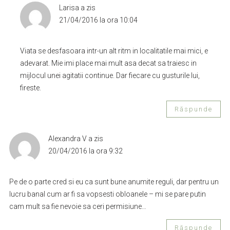
Larisa
a zis
21/04/2016 la ora 10:04
Viata se desfasoara intr-un alt ritm in localitatile mai mici, e
adevarat. Mie imi place mai mult asa decat sa traiesc in
mijlocul unei agitatii continue. Dar fiecare cu gusturile lui,
fireste.
Răspunde
Alexandra V
a zis
20/04/2016 la ora 9:32
Pe de o parte cred si eu ca sunt bune anumite reguli, dar pentru un
lucru banal cum ar fi sa vopsesti obloanele – mi se pare putin
cam mult sa fie nevoie sa ceri permisiune…
Răspunde