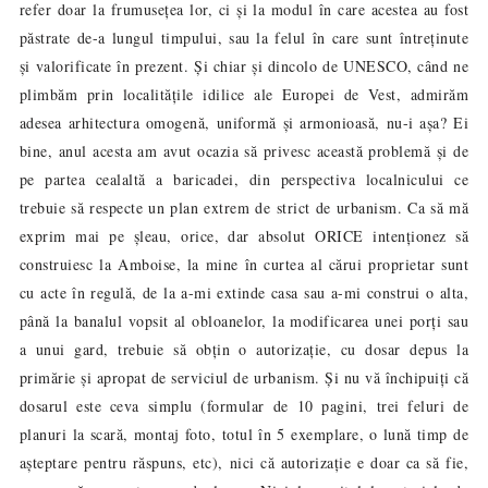
refer doar la frumusețea lor, ci și la modul în care acestea au fost
păstrate de-a lungul timpului, sau la felul în care sunt întreținute
și valorificate în prezent. Și chiar și dincolo de UNESCO, când ne
plimbăm prin localitățile idilice ale Europei de Vest, admirăm
adesea arhitectura omogenă, uniformă și armonioasă, nu-i așa? Ei
bine, anul acesta am avut ocazia să privesc această problemă și de
pe partea cealaltă a baricadei, din perspectiva localnicului ce
trebuie să respecte un plan extrem de strict de urbanism. Ca să mă
exprim mai pe șleau, orice, dar absolut ORICE intenționez să
construiesc la Amboise, la mine în curtea al cărui proprietar sunt
cu acte în regulă, de la a-mi extinde casa sau a-mi construi o alta,
până la banalul vopsit al obloanelor, la modificarea unei porți sau
a unui gard, trebuie să obțin o autorizație, cu dosar depus la
primărie și apropat de serviciul de urbanism. Și nu vă închipuiți că
dosarul este ceva simplu (formular de 10 pagini, trei feluri de
planuri la scară, montaj foto, totul în 5 exemplare, o lună timp de
așteptare pentru răspuns, etc), nici că autorizație e doar ca să fie,