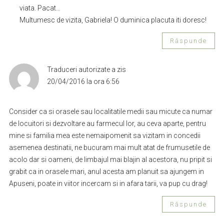
viata. Pacat…
Multumesc de vizita, Gabriela! O duminica placuta iti doresc!
Răspunde
Traduceri autorizate
a zis
20/04/2016 la ora 6:56
Consider ca si orasele sau localitatile medii sau micute ca numar
de locuitori si dezvoltare au farmecul lor, au ceva aparte, pentru
mine si familia mea este nemaipomenit sa vizitam in concedii
asemenea destinatii, ne bucuram mai mult atat de frumusetile de
acolo dar si oameni, de limbajul mai blajin al acestora, nu pripit si
grabit ca in orasele mari, anul acesta am planuit sa ajungem in
Apuseni, poate in viitor incercam si in afara tarii, va pup cu drag!
Răspunde