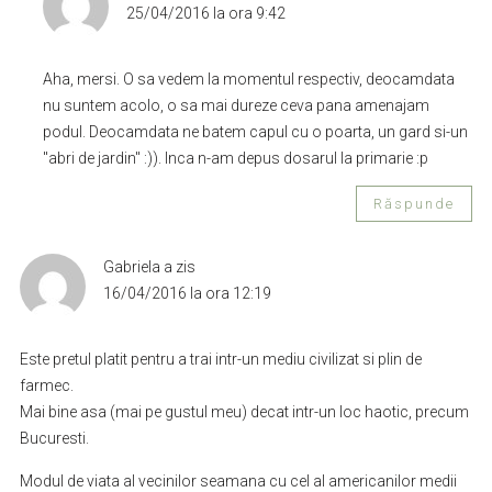
25/04/2016 la ora 9:42
Aha, mersi. O sa vedem la momentul respectiv, deocamdata
nu suntem acolo, o sa mai dureze ceva pana amenajam
podul. Deocamdata ne batem capul cu o poarta, un gard si-un
"abri de jardin" :)). Inca n-am depus dosarul la primarie :p
Răspunde
Gabriela
a zis
16/04/2016 la ora 12:19
Este pretul platit pentru a trai intr-un mediu civilizat si plin de
farmec.
Mai bine asa (mai pe gustul meu) decat intr-un loc haotic, precum
Bucuresti.
Modul de viata al vecinilor seamana cu cel al americanilor medii