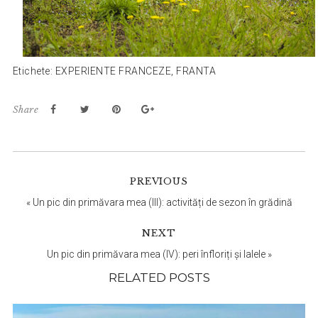
Etichete:
EXPERIENTE FRANCEZE
,
FRANTA
Share
Reader
PREVIOUS
Interactions
«
Un pic din primăvara mea (III): activități de sezon în grădină
NEXT
Un pic din primăvara mea (IV): peri înfloriți și lalele
»
RELATED POSTS