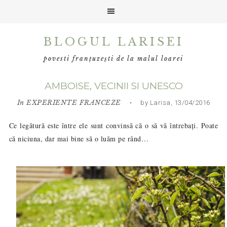
Skip
Skip
Skip
BLOGUL LARISEI
to
to
to
primary
main
primary
povesti franțuzești de la malul loarei
navigation
content
sidebar
AMBOISE, VECINII SI UNESCO
In
EXPERIENTE FRANCEZE
• by Larisa, 13/04/2016
Ce legătură este între ele sunt convinsă că o să vă întrebați. Poate
că niciuna, dar mai bine să o luăm pe rând…