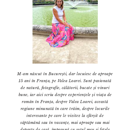
M-am născut în București, dar locuiesc de aproape
15 ani în Franța, pe Valea Loarei. Sunt pasionată
de natură, fotografie, călătorii, bucate și vinuri
bune, iar aici scriu despre experiențele și viața de
român în Franța, despre Valea Loarei, această
regiune minunată în care trăim, despre locurile
interesante pe care le vizitez la sfârșit de
săptămână sau în vacanțe, mai aproape sau mai
departe de casă, împreună cu soțul meu și fetele