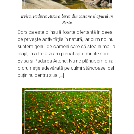
Evisa, Padurea Aïtone, berea din castane și apusul în
Porto
Corsica este o insulă foarte ofertantă în ceea
ce privește activitățile în natură, iar cum noi nu
suntem genul de oameni care să stea numai la
plajă, în a treia zi am plecat spre munte spre
Evisa și Padurea Aïtone. Nu ne plănuisem chiar
o drumeție adevărată pe culmi stâncoase, cel
puțin nu pentru ziua […]