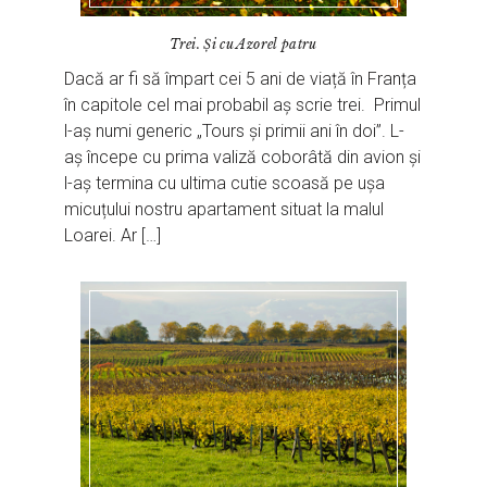
Trei. Și cu Azorel patru
Dacă ar fi să împart cei 5 ani de viață în Franța
în capitole cel mai probabil aș scrie trei. Primul
l-aș numi generic „Tours și primii ani în doi”. L-
aș începe cu prima valiză coborâtă din avion și
l-aș termina cu ultima cutie scoasă pe ușa
micuțului nostru apartament situat la malul
Loarei. Ar […]