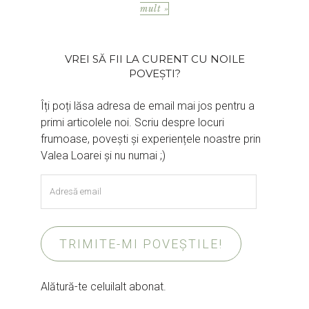
mult »
VREI SĂ FII LA CURENT CU NOILE
POVEȘTI?
Îți poți lăsa adresa de email mai jos pentru a
primi articolele noi. Scriu despre locuri
frumoase, povești și experiențele noastre prin
Valea Loarei și nu numai ;)
Adresă
email
TRIMITE-MI POVEȘTILE!
Alătură-te celuilalt abonat.