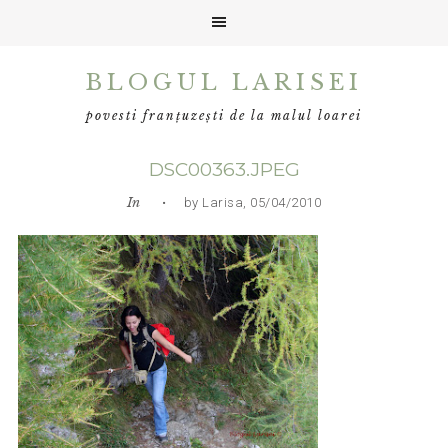
Skip
Skip
Skip
BLOGUL LARISEI
to
to
to
primary
main
primary
povesti franțuzești de la malul loarei
navigation
content
sidebar
DSC00363.JPEG
In
• by Larisa, 05/04/2010