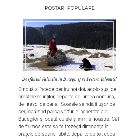
POSTARI POPULARE
De sfântul Valentin în Bucegi: spre Peștera Ialomiței
O nouă zi începe pentru noi doi, acolo sus, pe
crestele munților, departe de lumea comună,
de firesc, de banal. Soarele se ridică ușor pe
cer, încălzind parcă vârfurile înghețate ale
Bucegilor și odată cu ele și inimile noastre. Cât
de frumos este să te trezești dimineața în
brațele persoanei iubite, departe de tot ceea