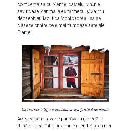
confluența sa cu Vienne, castelul, vinurile
savuroase, dar mai ales farmecul și șarmul
deosebit au făcut ca Montosoreau să se
claseze printre cele mai frumoase sate ale
Franței.
Chamonix-Flégère sau cum m-am plictisit de munte
Acușica se întrevede primăvara (judecând
după ghioceii înfloriți la mine în curte) și eu nici