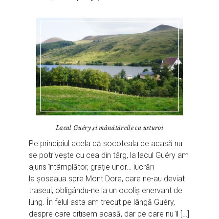
Lacul Guéry și mânătărcile cu usturoi
Pe principiul acela că socoteala de acasă nu
se potrivește cu cea din târg, la lacul Guéry am
ajuns întâmplător, grație unor… lucrări
la șoseaua spre Mont Dore, care ne-au deviat
traseul, obligându-ne la un ocoliș enervant de
lung. În felul asta am trecut pe lângă Guéry,
despre care citisem acasă, dar pe care nu îl […]