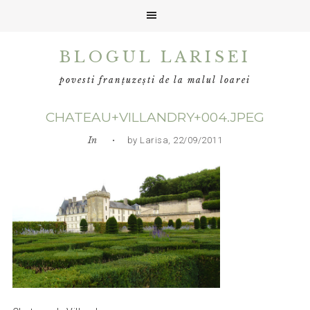
Skip
Skip
Skip
BLOGUL LARISEI
to
to
to
primary
main
primary
povesti franțuzești de la malul loarei
navigation
content
sidebar
CHATEAU+VILLANDRY+004.JPEG
In
• by Larisa, 22/09/2011