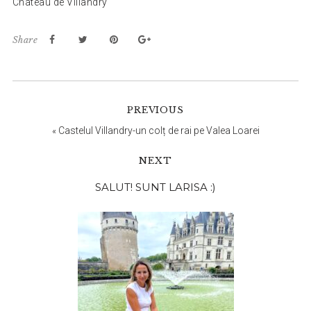
Chateau de Villandry
Share
PREVIOUS
«
Castelul Villandry-un colț de rai pe Valea Loarei
NEXT
Bara
SALUT! SUNT LARISA :)
principală