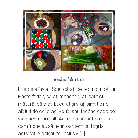
Weekend de Paște
Hristos a înviat! Sper că ați petrecut cu toții un
Paște fericit, că ați mâncat și ați băut cu
măsură, că v-ați bucurat și v-ați simțit bine
alături de cei dragi vouă, sau făcând ceea ce
vă place mai mult. Acum că sărbătoarea s-a
cam încheiat, să ne întoarcem cu toții la
activitățile obișnuite, inclusiv […]