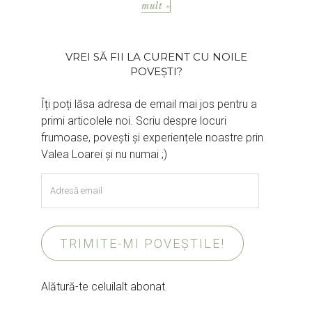
mult »
VREI SĂ FII LA CURENT CU NOILE
POVEȘTI?
Îți poți lăsa adresa de email mai jos pentru a
primi articolele noi. Scriu despre locuri
frumoase, povești și experiențele noastre prin
Valea Loarei și nu numai ;)
Adresă
email
TRIMITE-MI POVEȘTILE!
Alătură-te celuilalt abonat.