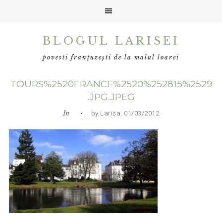
Skip
Skip
Skip
BLOGUL LARISEI
to
to
to
primary
main
primary
povesti franțuzești de la malul loarei
navigation
content
sidebar
TOURS%2520FRANCE%2520%252815%2529
.JPG.JPEG
In
• by Larisa, 01/03/2012