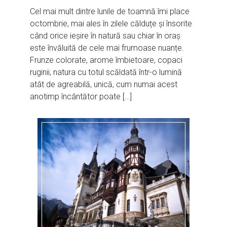
Cel mai mult dintre lunile de toamnă îmi place
octombrie, mai ales în zilele călduțe și însorite
când orice ieșire în natură sau chiar în oraș
este învăluită de cele mai frumoase nuanțe.
Frunze colorate, arome îmbietoare, copaci
ruginii, natura cu totul scăldată într-o lumină
atât de agreabilă, unică, cum numai acest
anotimp încântător poate […]