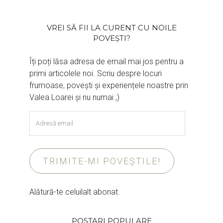
VREI SĂ FII LA CURENT CU NOILE
POVEȘTI?
Îți poți lăsa adresa de email mai jos pentru a
primi articolele noi. Scriu despre locuri
frumoase, povești și experiențele noastre prin
Valea Loarei și nu numai ;)
Adresă
email
TRIMITE-MI POVEȘTILE!
Alătură-te celuilalt abonat.
POSTARI POPULARE