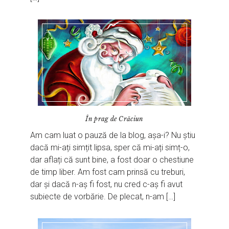
În prag de Crăciun
Am cam luat o pauză de la blog, așa-i? Nu știu
dacă mi-ați simțit lipsa, sper că mi-ați simț-o,
dar aflați că sunt bine, a fost doar o chestiune
de timp liber. Am fost cam prinsă cu treburi,
dar și dacă n-aș fi fost, nu cred c-aș fi avut
subiecte de vorbărie. De plecat, n-am […]