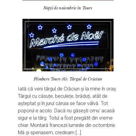
Nopți de noiembrie în Tours
Plimbare Tours (6): Târgul de Crăciun
Iată că veni târgul de Crăciun și la mine în oraș.
Târgul cu căsuțe, beculețe, brăduți, atât de
așteptat și în jurul căruia se face vâlvă. Tot
poporul e acolo. Dacă nu găsești omu’ acasă
sigur e la târg. Totul a fost pregătit din vreme
chiar. Montară francezii luminile din octombrie.
Mă și speriasem, credeam […]