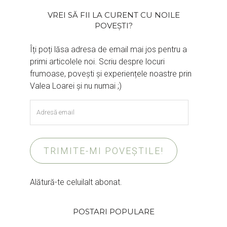
VREI SĂ FII LA CURENT CU NOILE
POVEȘTI?
Îți poți lăsa adresa de email mai jos pentru a
primi articolele noi. Scriu despre locuri
frumoase, povești și experiențele noastre prin
Valea Loarei și nu numai ;)
Adresă
email
TRIMITE-MI POVEȘTILE!
Alătură-te celuilalt abonat.
POSTARI POPULARE