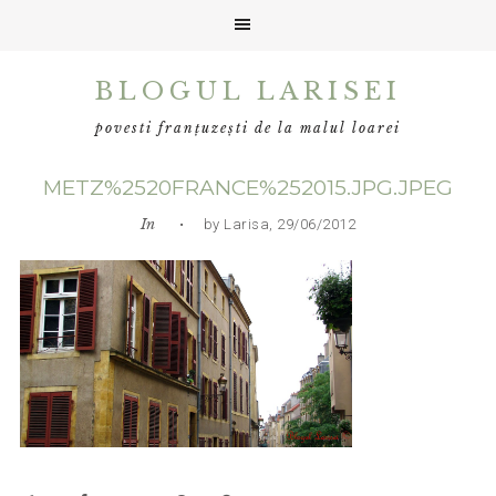
Skip
Skip
Skip
BLOGUL LARISEI
to
to
to
primary
main
primary
povesti franțuzești de la malul loarei
navigation
content
sidebar
METZ%2520FRANCE%252015.JPG.JPEG
In
• by Larisa, 29/06/2012