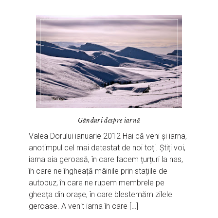
Gânduri despre iarnă
Valea Dorului ianuarie 2012 Hai că veni și iarna,
anotimpul cel mai detestat de noi toți. Știți voi,
iarna aia geroasă, în care facem țurțuri la nas,
în care ne îngheață mâinile prin stațiile de
autobuz, în care ne rupem membrele pe
gheața din orașe, în care blestemăm zilele
geroase. A venit iarna în care […]