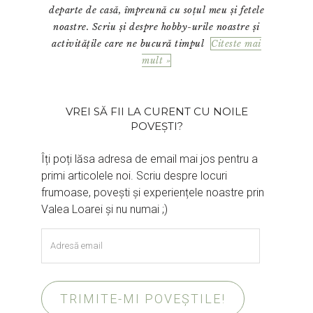
departe de casă, împreună cu soțul meu și fetele
noastre. Scriu și despre hobby-urile noastre și
activitățile care ne bucură timpul
Citeste mai
mult »
VREI SĂ FII LA CURENT CU NOILE
POVEȘTI?
Îți poți lăsa adresa de email mai jos pentru a
primi articolele noi. Scriu despre locuri
frumoase, povești și experiențele noastre prin
Valea Loarei și nu numai ;)
Adresă
email
TRIMITE-MI POVEȘTILE!