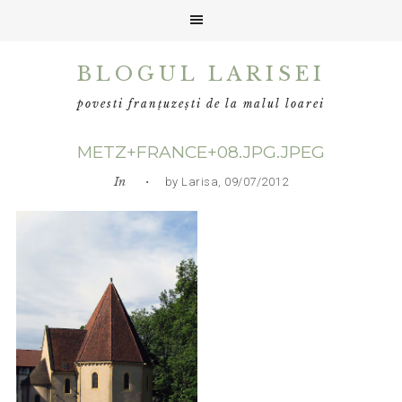
Skip
Skip
Skip
BLOGUL LARISEI
to
to
to
primary
main
primary
povesti franțuzești de la malul loarei
navigation
content
sidebar
METZ+FRANCE+08.JPG.JPEG
In
• by Larisa, 09/07/2012