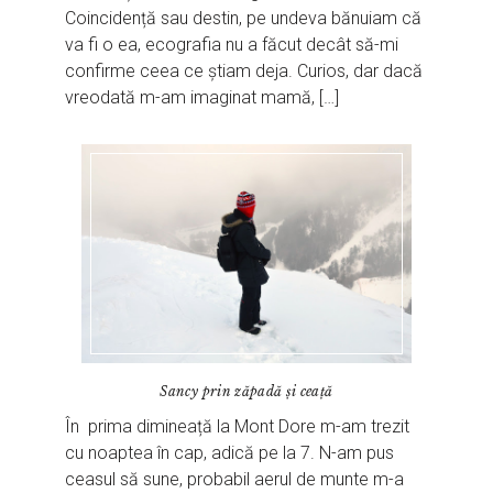
Coincidență sau destin, pe undeva bănuiam că
va fi o ea, ecografia nu a făcut decât să-mi
confirme ceea ce știam deja. Curios, dar dacă
vreodată m-am imaginat mamă, […]
Sancy prin zăpadă și ceață
În prima dimineață la Mont Dore m-am trezit
cu noaptea în cap, adică pe la 7. N-am pus
ceasul să sune, probabil aerul de munte m-a