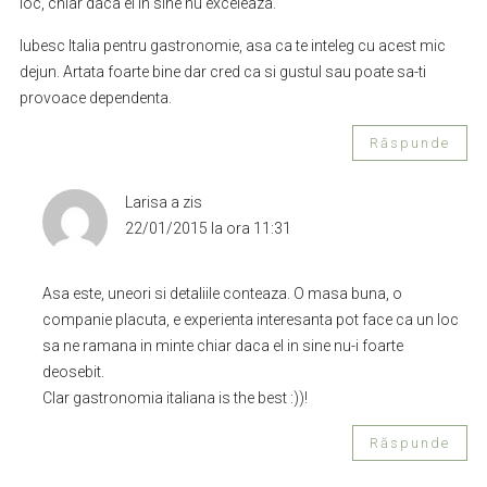
loc, chiar daca el in sine nu exceleaza.
Iubesc Italia pentru gastronomie, asa ca te inteleg cu acest mic
dejun. Artata foarte bine dar cred ca si gustul sau poate sa-ti
provoace dependenta.
Răspunde
Larisa
a zis
22/01/2015 la ora 11:31
Asa este, uneori si detaliile conteaza. O masa buna, o
companie placuta, e experienta interesanta pot face ca un loc
sa ne ramana in minte chiar daca el in sine nu-i foarte
deosebit.
Clar gastronomia italiana is the best :))!
Răspunde