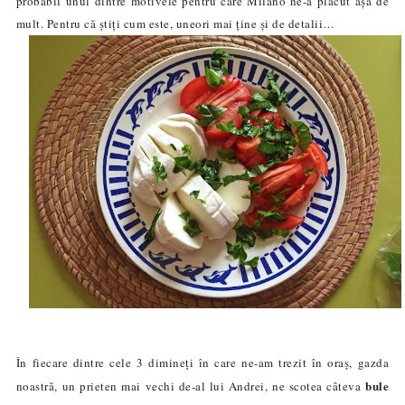
probabil unul dintre motivele pentru care
Milano
ne-a plăcut așa de
mult. Pentru că știți cum este, uneori mai ține și de detalii…
În fiecare dintre cele 3 dimineți în care ne-am trezit în oraș, gazda
bule
noastră, un prieten mai vechi de-al lui Andrei, ne scotea câteva