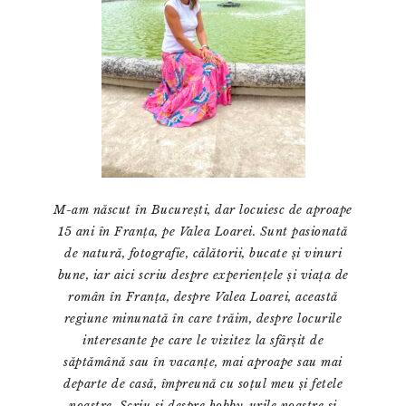
M-am născut în București, dar locuiesc de aproape
15 ani în Franța, pe Valea Loarei. Sunt pasionată
de natură, fotografie, călătorii, bucate și vinuri
bune, iar aici scriu despre experiențele și viața de
român în Franța, despre Valea Loarei, această
regiune minunată în care trăim, despre locurile
interesante pe care le vizitez la sfârșit de
săptămână sau în vacanțe, mai aproape sau mai
departe de casă, împreună cu soțul meu și fetele
noastre. Scriu și despre hobby-urile noastre și