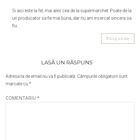
Si aici este la fel, mai ales cea de la supermarchet. Poate de la
un producator sa fie mai buna, dar nu am incercat sincera sa
fiu…
Răspunde
LASĂ UN RĂSPUNS
Adresa ta de email nu va fi publicată.
Câmpurile obligatorii sunt
marcate cu
*
COMENTARIU
*