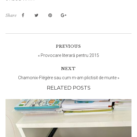
Share
Reader
PREVIOUS
Interactions
«
Provocare literară pentru 2015
NEXT
Chamonix-Flégère sau cum m-am plictisit de munte
»
RELATED POSTS