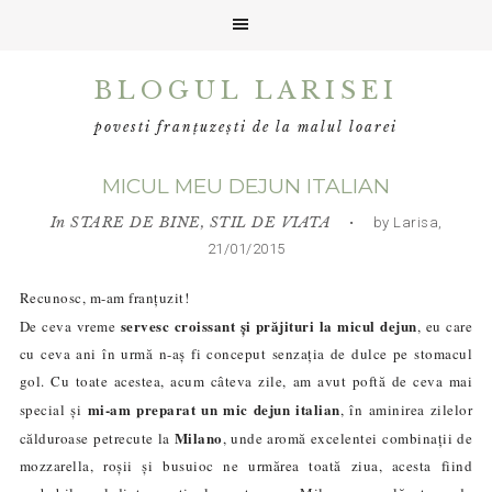
Skip
Skip
Skip
BLOGUL LARISEI
to
to
to
primary
main
primary
povesti franțuzești de la malul loarei
navigation
content
sidebar
MICUL MEU DEJUN ITALIAN
In
STARE DE BINE
,
STIL DE VIATA
• by Larisa,
21/01/2015
Recunosc, m-am franțuzit!
servesc croissant și prăjituri la micul dejun
De ceva vreme
, eu care
cu ceva ani în urmă n-aș fi conceput senzația de dulce pe stomacul
gol. Cu toate acestea, acum câteva zile, am avut poftă de ceva mai
mi-am preparat un mic dejun italian
special și
, în aminirea zilelor
Milano
călduroase petrecute la
, unde aromă excelentei combinații de
mozzarella, roșii și busuioc ne urmărea toată ziua, acesta fiind