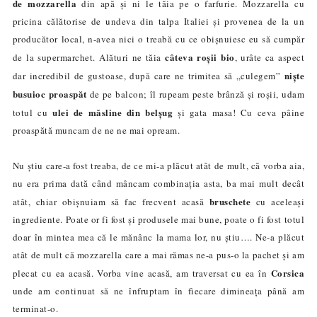
de mozzarella
din apă și ni le tăia pe o farfurie. Mozzarella cu
pricina călătorise de undeva din talpa Italiei și provenea de la un
producător local, n-avea nici o treabă cu ce obișnuiesc eu să cumpăr
câteva roșii bio
de la supermarchet. Alături ne tăia
, urâte ca aspect
niște
dar incredibil de gustoase, după care ne trimitea să „culegem”
busuioc proaspăt
de pe balcon; îl rupeam peste brânză și roșii, udam
ulei de măsline din belșug
totul cu
și gata masa! Cu ceva pâine
proaspătă muncam de ne ne mai opream.
Nu știu care-a fost treaba, de ce mi-a plăcut atât de mult, că vorba aia,
nu era prima dată când mâncam combinația asta, ba mai mult decât
bruschete
atât, chiar obișnuiam să fac frecvent acasă
cu aceleași
ingrediente. Poate or fi fost și produsele mai bune, poate o fi fost totul
doar în mintea mea că le mănânc la mama lor, nu știu…. Ne-a plăcut
atât de mult că mozzarella care a mai rămas ne-a pus-o la pachet și am
Corsica
plecat cu ea acasă. Vorba vine acasă, am traversat cu ea în
unde am continuat să ne înfruptam în fiecare dimineața până am
terminat-o.