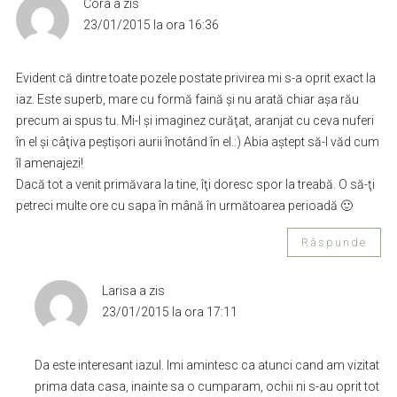
Cora
a zis
23/01/2015 la ora 16:36
Evident că dintre toate pozele postate privirea mi s-a oprit exact la
iaz. Este superb, mare cu formă faină şi nu arată chiar aşa rău
precum ai spus tu. Mi-l şi imaginez curăţat, aranjat cu ceva nuferi
în el şi câţiva peştişori aurii înotând în el.:) Abia aştept să-l văd cum
îl amenajezi!
Dacă tot a venit primăvara la tine, îţi doresc spor la treabă. O să-ţi
petreci multe ore cu sapa în mână în următoarea perioadă 🙂
Răspunde
Larisa
a zis
23/01/2015 la ora 17:11
Da este interesant iazul. Imi amintesc ca atunci cand am vizitat
prima data casa, inainte sa o cumparam, ochii ni s-au oprit tot