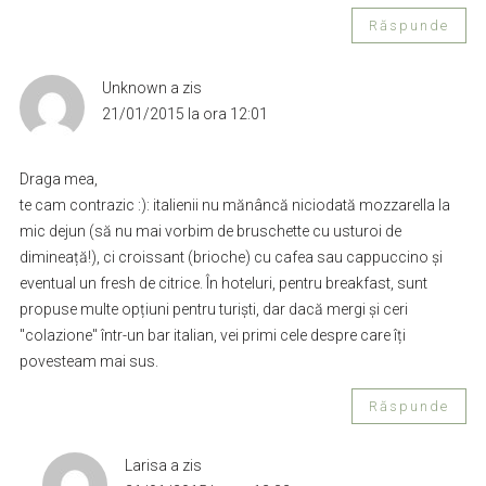
Răspunde
Unknown
a zis
21/01/2015 la ora 12:01
Draga mea,
te cam contrazic :): italienii nu mănâncă niciodată mozzarella la
mic dejun (să nu mai vorbim de bruschette cu usturoi de
dimineață!), ci croissant (brioche) cu cafea sau cappuccino și
eventual un fresh de citrice. În hoteluri, pentru breakfast, sunt
propuse multe opțiuni pentru turiști, dar dacă mergi și ceri
"colazione" într-un bar italian, vei primi cele despre care îți
povesteam mai sus.
Răspunde
Larisa
a zis