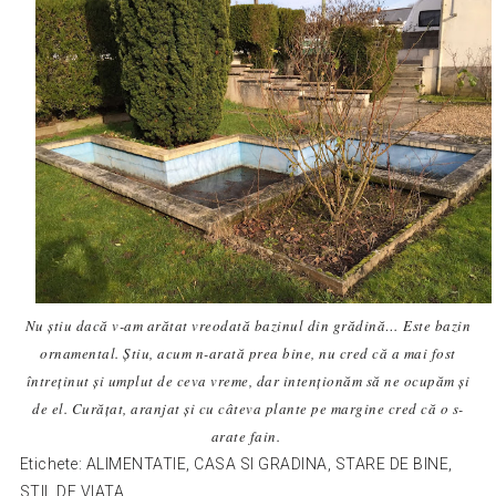
Nu știu dacă v-am arătat vreodată bazinul din grădină… Este bazin
ornamental. Știu, acum n-arată prea bine, nu cred că a mai fost
întreținut și umplut de ceva vreme, dar intenționăm să ne ocupăm și
de el. Curățat, aranjat și cu câteva plante pe margine cred că o s-
arate fain.
Etichete:
ALIMENTATIE
,
CASA SI GRADINA
,
STARE DE BINE
,
STIL DE VIATA