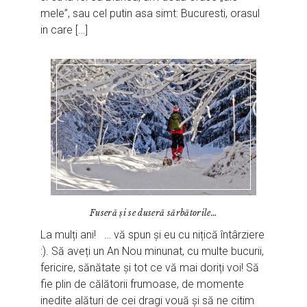
mele”, sau cel putin asa simt: Bucuresti, orasul
in care […]
Fuseră și se duseră sărbătorile…
La mulți ani! … vă spun și eu cu nițică întârziere
:). Să aveți un An Nou minunat, cu multe bucurii,
fericire, sănătate și tot ce vă mai doriți voi! Să
fie plin de călătorii frumoase, de momente
inedite alături de cei dragi vouă și să ne citim