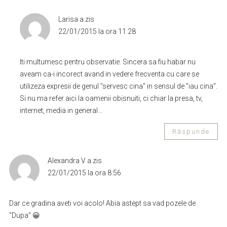
Larisa
a zis
22/01/2015 la ora 11:28
Iti multumesc pentru observatie. Sincera sa fiu habar nu
aveam ca-i incorect avand in vedere frecventa cu care se
utilizeza expresii de genul "servesc cina" in sensul de "iau cina".
Si nu ma refer aici la oamenii obisnuiti, ci chiar la presa, tv,
internet, media in general…
Răspunde
Alexandra V
a zis
22/01/2015 la ora 8:56
Dar ce gradina aveti voi acolo! Abia astept sa vad pozele de
"Dupa" 😀