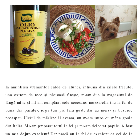
În amintirea vremurilor calde de atunci, într-una din zilele trecute,
una extrem de rece și ploioasă firește, m-am dus la magazinul de
lângă mine și mi-am cumpărat cele necesare: mozzarella (nu la fel de
bună din păcate), roșii (un pic fără gust, dar au mers) și busuioc
proaspăt. Uleiul de măsline îl aveam, nu m-am intos cu mâna goală
A fost
din Italia. Mi-am preparat totul la fel și mi-am delectat papile.
un mic dejun excelent!
Dar parcă nu la fel de excelent ca cel de la