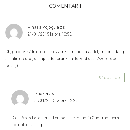
COMENTARII
Mihaela Pojogu
a zis
21/01/2015 la ora 10:52
Oh, ghiocei! 🙂 Imi place mozzarella mancata astfel, uneori adaug
si putin usturoi, de fapt ador branzeturile. Vad ca si Azorel e pe
felie! :))
Răspunde
Larisa
a zis
21/01/2015 la ora 12:26
O da, Azorel e tot timpul cu ochii pe masa :)) Orice mancam
noi ii place si lui :p