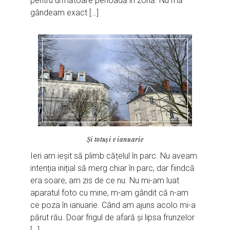
pentru următoare perioadă în zonă. Nu mă
gândeam exact […]
Și totuși e ianuarie
Ieri am ieșit să plimb cățelul în parc. Nu aveam
intenția inițial să merg chiar în parc, dar fiindcă
era soare, am zis de ce nu. Nu mi-am luat
aparatul foto cu mine, m-am gândit că n-am
ce poza în ianuarie. Când am ajuns acolo mi-a
părut rău. Doar frigul de afară și lipsa frunzelor
[…]