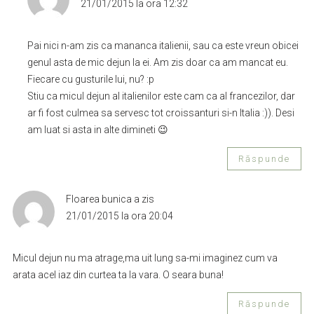
21/01/2015 la ora 12:32
Pai nici n-am zis ca mananca italienii, sau ca este vreun obicei
genul asta de mic dejun la ei. Am zis doar ca am mancat eu.
Fiecare cu gusturile lui, nu? :p
Stiu ca micul dejun al italienilor este cam ca al francezilor, dar
ar fi fost culmea sa servesc tot croissanturi si-n Italia :)). Desi
am luat si asta in alte dimineti 😉
Răspunde
Floarea bunica
a zis
21/01/2015 la ora 20:04
Micul dejun nu ma atrage,ma uit lung sa-mi imaginez cum va
arata acel iaz din curtea ta la vara. O seara buna!
Răspunde