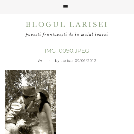
Skip
Skip
Skip
BLOGUL LARISEI
to
to
to
primary
main
primary
povesti franțuzești de la malul loarei
navigation
content
sidebar
IMG_0090.JPEG
In
• by Larisa, 09/06/2012