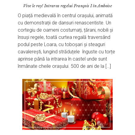
Vive le roy! Intrarea regelui François I în Amboise
O piață medievală în centrul orașului, animată
cu demonstrații de dansuri renascentiste. Un
cortegiu de oameni costumați, țărani, nobili și
însuși regele, toată curtea regală traversând
podul peste Loara, cu toboșari și steaguri
cavalerești, lungind străduțele înguste cu torțe
aprinse până la intrarea în castel unde sunt
înmânate cheile orașului. 500 de ani de la […]