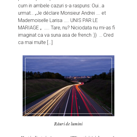
cum in ambele cazuri s-a raspuns: Oui…a
urmat… „Je déclare Monsieur Andrei …. et
Mademoiselle Larisa ….. UNIS PAR LE
MARIAGE „ ….. Tare, nu? Niciodata nu mi-as fi
imaginat ca va suna asa de french :)) … Cred
ca mai multe […]
Râuri de lumini