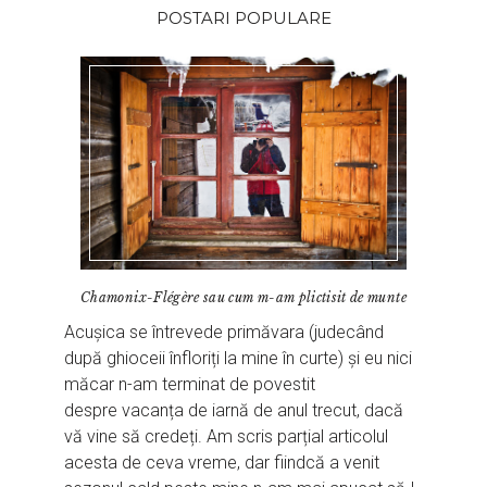
POSTARI POPULARE
Chamonix-Flégère sau cum m-am plictisit de munte
Acușica se întrevede primăvara (judecând
după ghioceii înfloriți la mine în curte) și eu nici
măcar n-am terminat de povestit
despre vacanța de iarnă de anul trecut, dacă
vă vine să credeți. Am scris parțial articolul
acesta de ceva vreme, dar fiindcă a venit