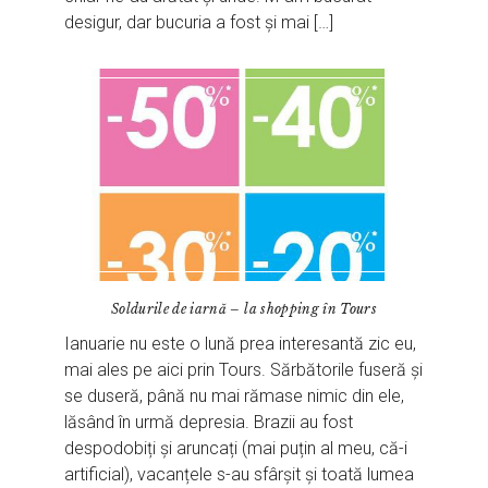
desigur, dar bucuria a fost și mai […]
Soldurile de iarnă – la shopping în Tours
Ianuarie nu este o lună prea interesantă zic eu,
mai ales pe aici prin Tours. Sărbătorile fuseră și
se duseră, până nu mai rămase nimic din ele,
lăsând în urmă depresia. Brazii au fost
despodobiți și aruncați (mai puțin al meu, că-i
artificial), vacanțele s-au sfârșit și toată lumea