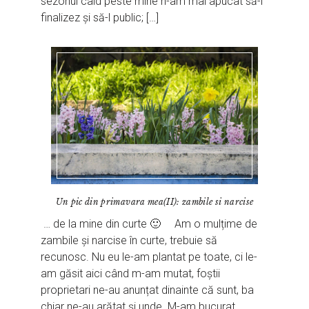
sezonul cald peste mine n-am mai apucat să-l
finalizez și să-l public; […]
Un pic din primavara mea(II): zambile si narcise
… de la mine din curte 🙂 Am o mulțime de
zambile și narcise în curte, trebuie să
recunosc. Nu eu le-am plantat pe toate, ci le-
am găsit aici când m-am mutat, foștii
proprietari ne-au anunțat dinainte că sunt, ba
chiar ne-au arătat și unde. M-am bucurat