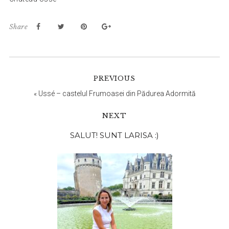
Share
PREVIOUS
«
Ussé – castelul Frumoasei din Pădurea Adormită
NEXT
Bara
SALUT! SUNT LARISA :)
principală