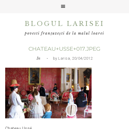
Skip
Skip
Skip
BLOGUL LARISEI
to
to
to
primary
main
primary
povesti franțuzești de la malul loarei
navigation
content
sidebar
CHATEAU+USSE+017.JPEG
In
• by Larisa, 20/04/2012
Chateau Ussé