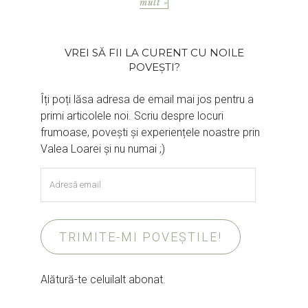
mult »
VREI SĂ FII LA CURENT CU NOILE
POVEȘTI?
Îți poți lăsa adresa de email mai jos pentru a
primi articolele noi. Scriu despre locuri
frumoase, povești și experiențele noastre prin
Valea Loarei și nu numai ;)
Adresă
email
TRIMITE-MI POVEȘTILE!
Alătură-te celuilalt abonat.