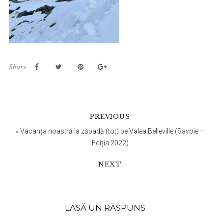
Share
Reader
PREVIOUS
Interactions
«
Vacanța noastră la zăpadă (tot) pe Valea Belleville (Savoie –
Ediția 2022)
NEXT
LASĂ UN RĂSPUNS