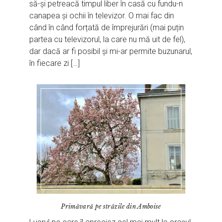
să-și petreacă timpul liber în casă cu fundu-n
canapea și ochii în televizor. O mai fac din
când în când forțată de împrejurări (mai puțin
partea cu televizorul, la care nu mă uit de fel),
dar dacă ar fi posibil și mi-ar permite buzunarul,
în fiecare zi […]
Primăvară pe străzile din Amboise