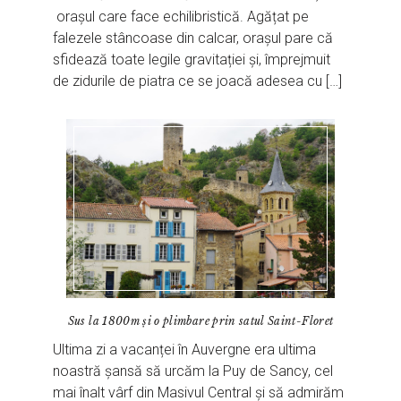
orașul care face echilibristică. Agățat pe
falezele stâncoase din calcar, orașul pare că
sfidează toate legile gravitației și, împrejmuit
de zidurile de piatra ce se joacă adesea cu […]
Sus la 1800m și o plimbare prin satul Saint-Floret
Ultima zi a vacanței în Auvergne era ultima
noastră șansă să urcăm la Puy de Sancy, cel
mai înalt vârf din Masivul Central și să admirăm