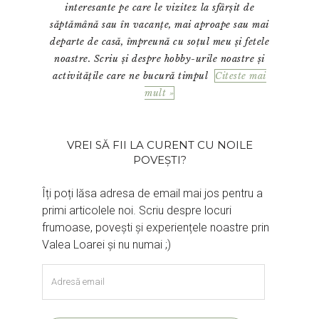
interesante pe care le vizitez la sfârșit de
săptămână sau în vacanțe, mai aproape sau mai
departe de casă, împreună cu soțul meu și fetele
noastre. Scriu și despre hobby-urile noastre și
activitățile care ne bucură timpul
Citeste mai
mult »
VREI SĂ FII LA CURENT CU NOILE
POVEȘTI?
Îți poți lăsa adresa de email mai jos pentru a
primi articolele noi. Scriu despre locuri
frumoase, povești și experiențele noastre prin
Valea Loarei și nu numai ;)
Adresă
email