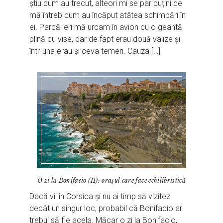
știu cum au trecut, alteori mi se par puțini de
mă întreb cum au încăput atâtea schimbări în
ei. Parcă ieri mă urcam în avion cu o geantă
plină cu vise, dar de fapt erau două valize și
într-una erau și ceva temeri. Cauza […]
O zi la Bonifacio (II): orașul care face echilibristică
Dacă vii în Corsica și nu ai timp să vizitezi
decât un singur loc, probabil că Bonifacio ar
trebui să fie acela. Măcar o zi la Bonifacio,