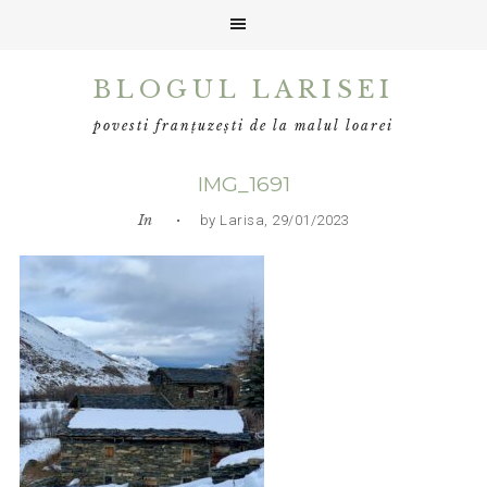
Skip
Skip
Skip
BLOGUL LARISEI
to
to
to
primary
main
primary
povesti franțuzești de la malul loarei
navigation
content
sidebar
IMG_1691
In
• by Larisa, 29/01/2023