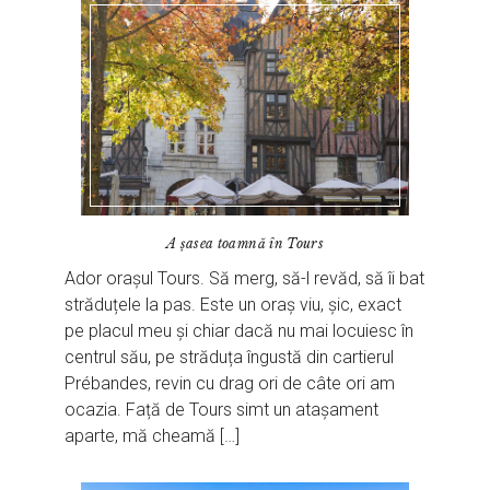
A șasea toamnă în Tours
Ador orașul Tours. Să merg, să-l revăd, să îi bat
străduțele la pas. Este un oraș viu, șic, exact
pe placul meu și chiar dacă nu mai locuiesc în
centrul său, pe străduța îngustă din cartierul
Prébandes, revin cu drag ori de câte ori am
ocazia. Față de Tours simt un atașament
aparte, mă cheamă […]