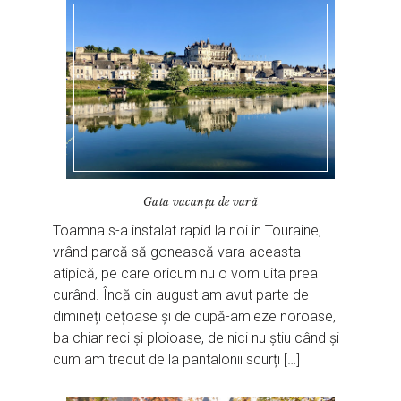
Gata vacanța de vară
Toamna s-a instalat rapid la noi în Touraine,
vrând parcă să gonească vara aceasta
atipică, pe care oricum nu o vom uita prea
curând. Încă din august am avut parte de
dimineți cețoase și de după-amieze noroase,
ba chiar reci și ploioase, de nici nu știu când și
cum am trecut de la pantalonii scurți […]