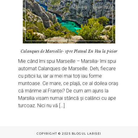
Calanques de Marseille- spre Platoul En Vau la picior
Mie când îmi spui Marseille – Marsilia- îmi spui
automat Calanques de Marseille. Deh, fiecare
cu piticii lui, iar ai mei mai toți iau forme
muntoase. Ce mare, ce plajă, ce al doilea oraș
că mărime al Franței? De cum am ajuns la
Marsilia visam numai stâncă și calănci cu ape
turcoaz. Nici nu vă […]
COPYRIGHT © 2025 BLOGUL LARISEI