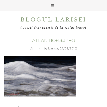
Skip
Skip
Skip
BLOGUL LARISEI
to
to
to
primary
main
primary
povesti franțuzești de la malul loarei
navigation
content
sidebar
ATLANTIC+13.JPEG
In
• by Larisa, 21/08/2012