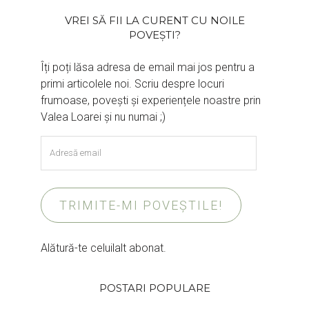
VREI SĂ FII LA CURENT CU NOILE
POVEȘTI?
Îți poți lăsa adresa de email mai jos pentru a
primi articolele noi. Scriu despre locuri
frumoase, povești și experiențele noastre prin
Valea Loarei și nu numai ;)
Adresă
email
TRIMITE-MI POVEȘTILE!
Alătură-te celuilalt abonat.
POSTARI POPULARE