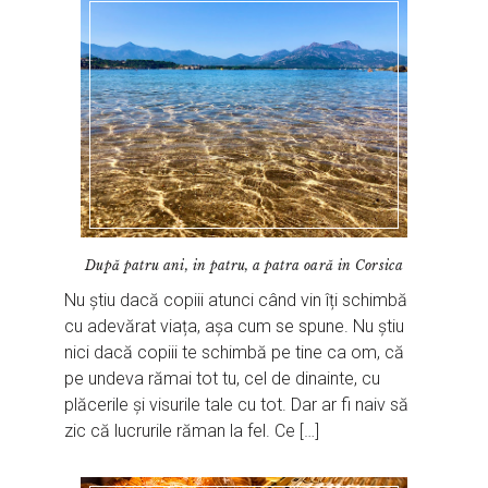
După patru ani, in patru, a patra oară in Corsica
Nu știu dacă copiii atunci când vin îți schimbă
cu adevărat viața, așa cum se spune. Nu știu
nici dacă copiii te schimbă pe tine ca om, că
pe undeva rămai tot tu, cel de dinainte, cu
plăcerile și visurile tale cu tot. Dar ar fi naiv să
zic că lucrurile răman la fel. Ce […]