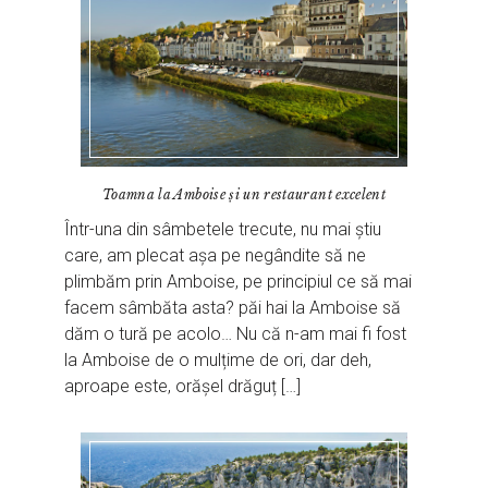
Toamna la Amboise și un restaurant excelent
Într-una din sâmbetele trecute, nu mai știu
care, am plecat așa pe negândite să ne
plimbăm prin Amboise, pe principiul ce să mai
facem sâmbăta asta? păi hai la Amboise să
dăm o tură pe acolo… Nu că n-am mai fi fost
la Amboise de o mulțime de ori, dar deh,
aproape este, orășel drăguț […]