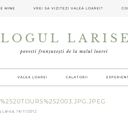
E MINE
VREI SA VIZITEZI VALEA LOAREI?
CO
LOGUL LARIS
povesti franțuzești de la malul loarei
VALEA LOAREI
CALATORII
EXPERIEN
A%2520TOURS%252003.JPG.JPEG
arisa, 14/11/2012