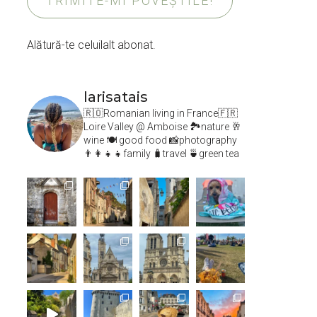
TRIMITE-MI POVEȘTILE!
Alătură-te celuilalt abonat.
larisatais
🇷🇴Romanian living in France🇫🇷
Loire Valley @ Amboise
🏞️nature 🥂
wine 🍽 good food 📸photography
👨‍👩‍👧‍👧family 🧳travel 🍵green tea