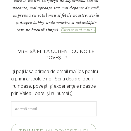
care le vizitez la sfârșit de săptămână sau în
vacanțe, mai aproape sau mai departe de casă,
împreună cu soțul meu și fetele noastre. Scriu
și despre hobby-urile noastre și activitățile
care ne bucură timpul
Citeste mai mult »
VREI SĂ FII LA CURENT CU NOILE
POVEȘTI?
Îți poți lăsa adresa de email mai jos pentru
a primi articolele noi. Scriu despre locuri
frumoase, povești și experiențele noastre
prin Valea Loarei și nu numai ;)
Adresă
email