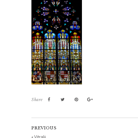
Share
PREVIOUS
«
Vitralii