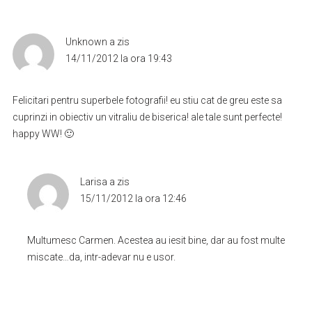
Unknown
a zis
14/11/2012 la ora 19:43
Felicitari pentru superbele fotografii! eu stiu cat de greu este sa
cuprinzi in obiectiv un vitraliu de biserica! ale tale sunt perfecte!
happy WW! 🙂
Larisa
a zis
15/11/2012 la ora 12:46
Multumesc Carmen. Acestea au iesit bine, dar au fost multe
miscate…da, intr-adevar nu e usor.