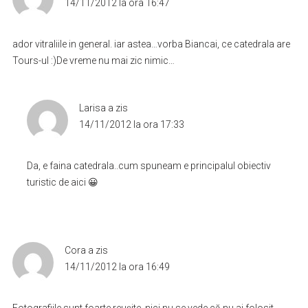
14/11/2012 la ora 16:47
ador vitraliile in general. iar astea…vorba Biancai, ce catedrala are
Tours-ul :)De vreme nu mai zic nimic…
Larisa
a zis
14/11/2012 la ora 17:33
Da, e faina catedrala..cum spuneam e principalul obiectiv
turistic de aici 😀
Cora
a zis
14/11/2012 la ora 16:49