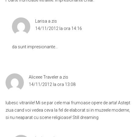
Foarte frumoase vitraliile. Impresionante chiar.
Larisa
a zis
14/11/2012 la ora 14:16
da sunt impresionante…
Aliceee Traveler
a zis
14/11/2012 la ora 13:08
Iubesc vitrariile! Mi se par cele mai frumoase opere de arta! Astept
ziua cand voi vedea ceva la fel de elaborat si in muzeele moderne,
si nu neaparat cu scene religioase! Still dreaming