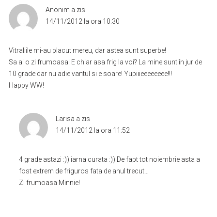
Anonim
a zis
14/11/2012 la ora 10:30
Vitraliile mi-au placut mereu, dar astea sunt superbe!
Sa ai o zi frumoasa! E chiar asa frig la voi? La mine sunt în jur de
10 grade dar nu adie vantul si e soare! Yupiiieeeeeeee!!!
Happy WW!
Larisa
a zis
14/11/2012 la ora 11:52
4 grade astazi :)) iarna curata :)) De fapt tot noiembrie asta a
fost extrem de friguros fata de anul trecut…
Zi frumoasa Minnie!