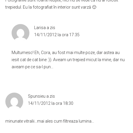
Fotografiile sunt foarte reuşite, nici nu se vede că nu ai folosit
trepiedul. Eu la fotografiat în interior sunt varză 🙂
Larisa
a zis
14/11/2012 la ora 17:35
Multumesc! Eh, Cora, au fost mai multe poze, dar astea au
iesit cat de cat bine :)). Aveam un trepied micut la mine, dar nu
aveam pe ce sa-l pun…
Spunsieu
a zis
14/11/2012 la ora 18:30
minunate vitralii…mai ales cum filtreaza lumina…