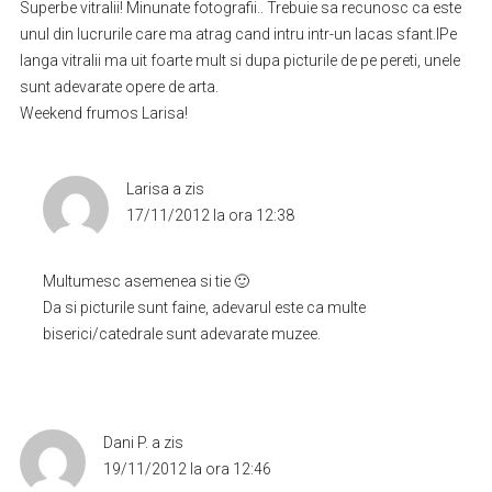
Superbe vitralii! Minunate fotografii.. Trebuie sa recunosc ca este
unul din lucrurile care ma atrag cand intru intr-un lacas sfant.lPe
langa vitralii ma uit foarte mult si dupa picturile de pe pereti, unele
sunt adevarate opere de arta.
Weekend frumos Larisa!
Larisa
a zis
17/11/2012 la ora 12:38
Multumesc asemenea si tie 🙂
Da si picturile sunt faine, adevarul este ca multe
biserici/catedrale sunt adevarate muzee.
Dani P.
a zis
19/11/2012 la ora 12:46