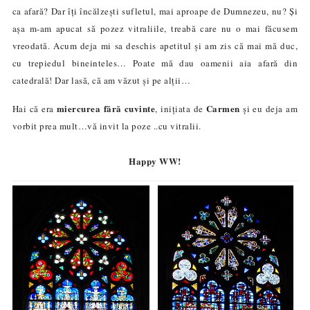
ca afară
?
Dar îți încălzești sufletul, mai aproape de Dumnezeu, nu? Și
așa m-am apucat să pozez
vitraliile, treabă care nu o mai făcusem
vreodată. Acum deja mi sa deschis apetitul și am zis că mai mă duc,
cu trepiedul bineinteles… Poate mă dau oamenii aia afară din
catedrală! Dar lasă, că am văzut și pe alții…
miercurea fără cuvinte
C
ar
men
Hai că era
, inițiata de
și eu deja am
vorbit prea mult…vă invit la poze ..cu vitralii.
Happy WW!