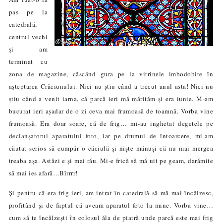
pas pe la
catedrală,
centrul vechi
și am
terminat cu
zona de magazine, căscând gura pe la vitrinele imbodobite în
așteptarea Crăciunului. Nici nu știu când a trecut anul asta
!
Nici nu
știu când a venit iarna, că parcă ieri mă mărităm și era iunie. M-am
bucurat ieri așadar de o zi ceva mai frumoasă de toamnă. Vorba vine
frumoasă. Era doar soare, că de frig… mi-au inghetat degetele pe
declanșatorul aparatului foto, iar pe drumul de întoarcere, mi-am
căutat serios să cumpăr o căciulă și niște mănuși că nu mai mergea
treaba așa. Astăzi e și mai rău. Mi-e frică să mă uit pe geam, darămite
să mai ies afară…B
îrrrr!
Și pentru că era frig ieri, am intrat în catedrală să mă mai încălzesc,
profitând și de faptul că aveam aparatul foto la mine. Vorba vine…
cum să te încălzești în colosul ăla de piatră unde parcă este mai frig