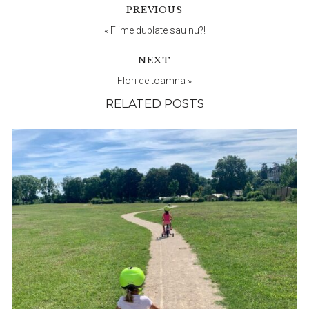
Reader
PREVIOUS
Interactions
«
Flime dublate sau nu?!
NEXT
Flori de toamna
»
RELATED POSTS