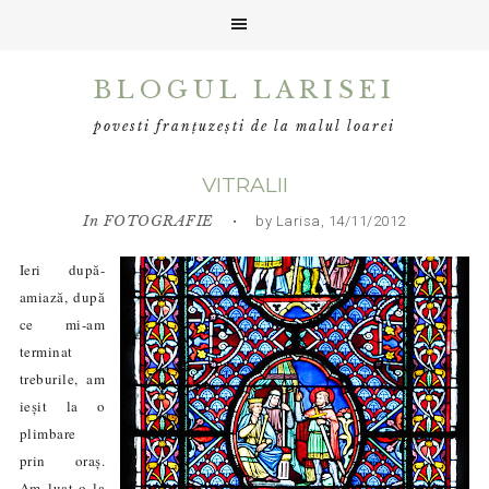
Skip
Skip
Skip
BLOGUL LARISEI
to
to
to
primary
main
primary
povesti franțuzești de la malul loarei
navigation
content
sidebar
VITRALII
In
FOTOGRAFIE
• by Larisa, 14/11/2012
Ieri după-
amiază, după
ce mi-am
terminat
treburile, am
ieșit la o
plimbare
prin ora
ș
.
Am luat-o la