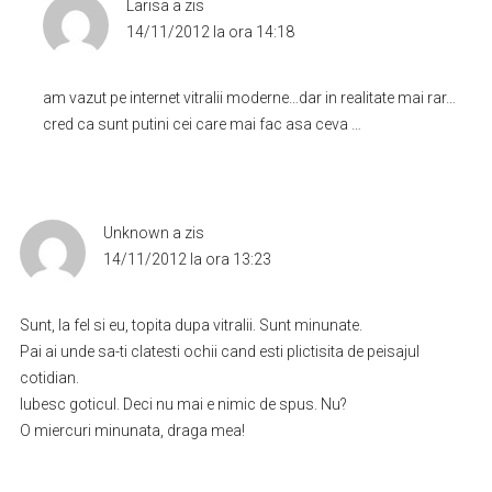
Larisa
a zis
14/11/2012 la ora 14:18
am vazut pe internet vitralii moderne…dar in realitate mai rar…
cred ca sunt putini cei care mai fac asa ceva …
Unknown
a zis
14/11/2012 la ora 13:23
Sunt, la fel si eu, topita dupa vitralii. Sunt minunate.
Pai ai unde sa-ti clatesti ochii cand esti plictisita de peisajul
cotidian.
Iubesc goticul. Deci nu mai e nimic de spus. Nu?
O miercuri minunata, draga mea!