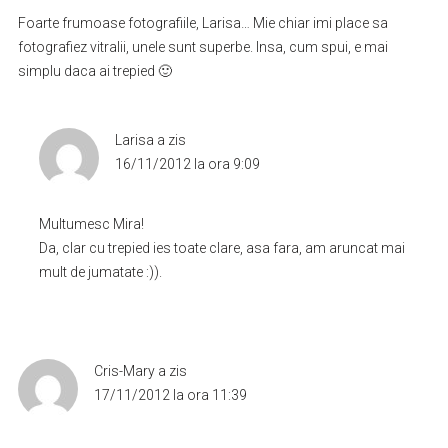
Foarte frumoase fotografiile, Larisa… Mie chiar imi place sa
fotografiez vitralii, unele sunt superbe. Insa, cum spui, e mai
simplu daca ai trepied 🙂
Larisa
a zis
16/11/2012 la ora 9:09
Multumesc Mira!
Da, clar cu trepied ies toate clare, asa fara, am aruncat mai
mult de jumatate :)).
Cris-Mary
a zis
17/11/2012 la ora 11:39