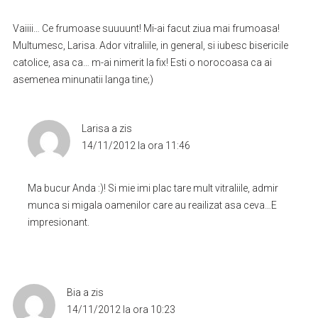
Vaiiii… Ce frumoase suuuunt! Mi-ai facut ziua mai frumoasa!
Multumesc, Larisa. Ador vitraliile, in general, si iubesc bisericile
catolice, asa ca… m-ai nimerit la fix! Esti o norocoasa ca ai
asemenea minunatii langa tine;)
Larisa
a zis
14/11/2012 la ora 11:46
Ma bucur Anda :)! Si mie imi plac tare mult vitraliile, admir
munca si migala oamenilor care au reailizat asa ceva…E
impresionant.
Bia
a zis
14/11/2012 la ora 10:23