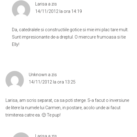
Larisa
a zis
14/11/2012 la ora 14:19
Da, catedralele si constructiile gotice si mie imi plac tare mult.
Sunt impresionante de-a dreptul. O miercure frumoasa si tie
Elly!
Unknown
a zis
14/11/2012 la ora 13:25
Larisa, am scris separat, ca sa poti sterge. S-a facut o inversiune
de litere la numele lui Carmen, in postare, acolo unde ai facut
trimiterea catre ea. 🙂 Te pup!
Larisa
a zis