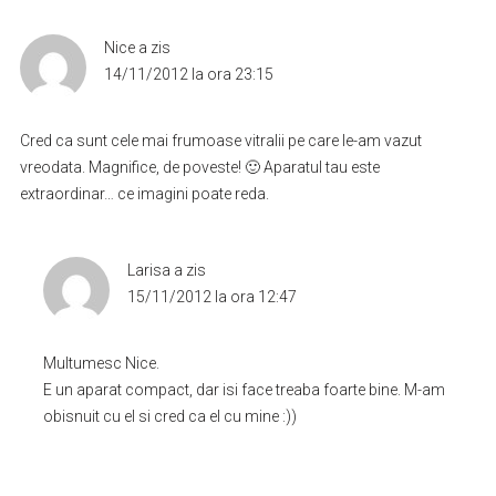
Nice
a zis
14/11/2012 la ora 23:15
Cred ca sunt cele mai frumoase vitralii pe care le-am vazut
vreodata. Magnifice, de poveste! 🙂 Aparatul tau este
extraordinar… ce imagini poate reda.
Larisa
a zis
15/11/2012 la ora 12:47
Multumesc Nice.
E un aparat compact, dar isi face treaba foarte bine. M-am
obisnuit cu el si cred ca el cu mine :))