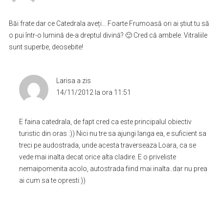
Băi frate dar ce Catedrala aveți… Foarte Frumoasă ori ai știut tu să
o pui într-o lumină de-a dreptul divină? 🙂 Cred că ambele. Vitraliile
sunt superbe, deosebite!
Larisa
a zis
14/11/2012 la ora 11:51
E faina catedrala, de fapt cred ca este principalul obiectiv
turistic din oras :)) Nici nu tre sa ajungi langa ea, e suficient sa
treci pe audostrada, unde acesta traverseaza Loara, ca se
vede mai inalta decat orice alta cladire. E o priveliste
nemaipomenita acolo, autostrada fiind mai inalta..dar nu prea
ai cum sa te opresti:))