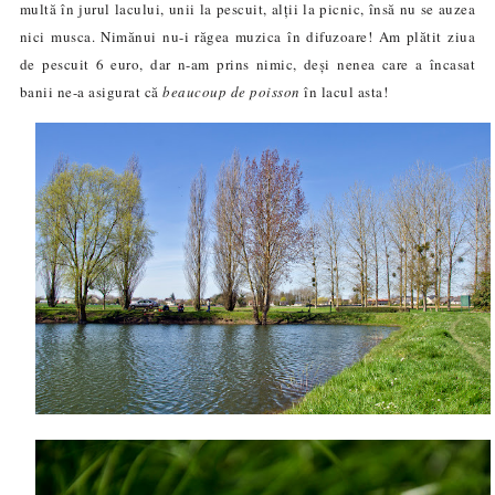
multă în jurul lacului, unii la pescuit, alții
la picnic, însă nu se auzea
nici musca. Nimănui nu-i răgea muzica în difuzoare! Am plătit ziua
de pescuit 6 euro, dar n-am prins nimic, deși nenea care a încasat
banii ne-a asigurat că
beaucoup de poisson
în lacul asta!