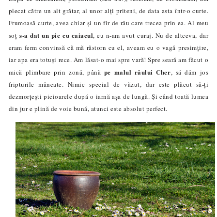
plecat către un alt grătar, al unor alți priteni, de data asta într-o curte.
Frumoasă curte, avea chiar și un fir de râu care trecea prin ea. Al meu
s-a dat un pic cu caiacul
soț
, eu n-am avut curaj. Nu de altceva, dar
eram ferm convinsă că mă răstorn cu el, aveam eu o vagă presimțire,
iar apa era totuși rece. Am lăsat-o mai spre vară! Spre seară am făcut o
pe malul râului Cher
mică plimbare prin zonă, până
, să dăm jos
fripturile mâncate. Nimic special de văzut, dar este plăcut să-ți
dezmorțești picioarele după o iarnă așa de lungă. Și când toată lumea
din jur
e plină de voie bună, atunci este absolut perfect.