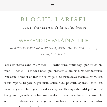
Skip
Skip
Skip
BLOGUL LARISEI
to
to
to
primary
main
primary
povesti franțuzești de la malul loarei
navigation
content
sidebar
WEEKEND DE VARĂ ÎN APRILIE
In
ACTIVITATI IN NATURA
,
STIL DE VIATA
• by
Larisa, 15/04/2013
Ieri dimineață când m-am trezit – vorba vine dimineață, pentru că era
vreo 11 ceasul – am scos nasul pe fereastră și am măsurat temperatura.
Am concluzionat că trebuie să-mi pun pe mine ceva foarte subțire. Am
făcut repede bagajele, grătarul, sculele de pescuit, aparatul foto, am
Era așa de cald și frumos!
sunat niște prieteni și am sărit în mașină.
Cu geamul jumate deschis, îmbrăcată de vară, cu ochelarii de soare la
ochi, cu cafeaua în mână și cu o melodie veselă urlând la radio,
aveam sentimentul
că
plecam în vacanță. Jur că pe indicatorul de pe