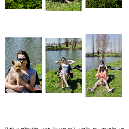
După ce mâncarăm, pescuirăm (sau nu!), raserăm, ne bronzarăm, am