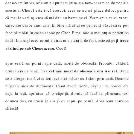
dar ne-am întors, oricum nu puteam intra așa tam
–
nesam pe domeniile
acestuia. Cherul este încă crescut, ceea ce nu-mi place deloc, pentru
că mai la vară aș vrea să mă dau cu barca pe el. V-am spus eu că vreau
caiac sau canoe anul asta. Ei bine mă uitai eu pe net și văzui că se pot
face plimbări în caiac-canoe pe Cher. E mai mic și mai puțin periculos
poți trece
decât Loara și ceea ce mi-a atras mie atenția de fapt, este că
v
â
slind pe sub Chenonceau
. Cool!
Spre seară am pornit spre casă, morți de oboseală. Probabil căldură
cel mai mort de oboseală era Azorel
bruscă era de vina. Însă
. După
ce a alergat toată ziua ieri, azi nici măcar nu-l simt prin cas
ă
. Doarme
bu
ș
tean încă de dimineață. Când m-am trezit, deși el de obicei era
deja la ușă, sprinten că o căpriță, dornic să iasă la plimbare, azi
dormea dus, cu cracii în sus și cu capul pe pernă
.
A
bia l-am convins
să iasă
!