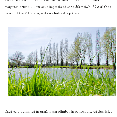
marginea drumului, am avut impresia că scrie
Marseille -10 km
! O da,
cum ar fi fost?! Hmmm, scria Amboise din păcate….
Dacă cu o duminică în urmă m-am plimbat în palton, uite că duminica