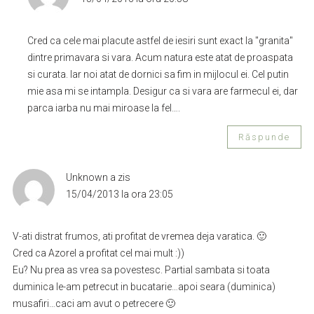
Cred ca cele mai placute astfel de iesiri sunt exact la "granita"
dintre primavara si vara. Acum natura este atat de proaspata
si curata. Iar noi atat de dornici sa fim in mijlocul ei. Cel putin
mie asa mi se intampla. Desigur ca si vara are farmecul ei, dar
parca iarba nu mai miroase la fel….
Răspunde
Unknown
a zis
15/04/2013 la ora 23:05
V-ati distrat frumos, ati profitat de vremea deja varatica. 🙂
Cred ca Azorel a profitat cel mai mult :))
Eu? Nu prea as vrea sa povestesc. Partial sambata si toata
duminica le-am petrecut in bucatarie…apoi seara (duminica)
musafiri…caci am avut o petrecere 🙂