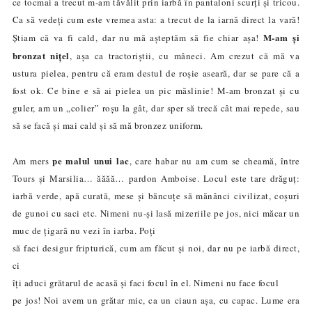
ce tocmai a trecut m-am tăvălit prin iarbă în pantaloni scurți și tricou.
Ca să vedeți cum este vremea asta: a trecut de la iarnă direct la vară!
M-am și
Știam că va fi cald, dar nu mă așteptăm să fie chiar așa!
bronzat nițel
, așa ca tractoriștii, cu mâneci. Am crezut că mă va
ustura pielea, pentru că eram destul de roșie aseară, dar se pare că a
fost ok. Ce bine e să ai pielea un pic măslinie! M-am bronzat și cu
guler, am un „colier” roșu la gât, dar sper să trecă cât mai repede, sau
să se facă și mai cald și să mă bronzez uniform.
pe malul unui lac
Am mers
, care habar nu am cum se cheamă, între
Tours și Marsilia…
ă
ă
ă
ă…
pardon Amboise. Locul este tare drăguț:
iarbă verde, ap
ă
curat
ă
, mese și băncuțe să mănânci civilizat, coșuri
de gunoi cu saci etc. Nimeni nu-și lasă mizeriile pe jos, nici măcar un
muc de țigar
ă
nu vezi în iarba.
Poți
să faci desigur fripturic
ă
, cum am făcut și noi, dar nu pe iarbă direct,
ci
îți aduci grătarul de acasă și faci focul în el. Nimeni nu face focul
pe jos!
Noi avem un grătar mic, ca un ciaun așa, cu capac
.
Lume era