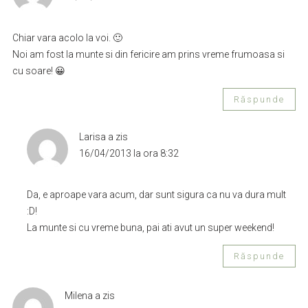
Chiar vara acolo la voi. 🙂
Noi am fost la munte si din fericire am prins vreme frumoasa si
cu soare! 😀
Răspunde
Larisa
a zis
16/04/2013 la ora 8:32
Da, e aproape vara acum, dar sunt sigura ca nu va dura mult
:D!
La munte si cu vreme buna, pai ati avut un super weekend!
Răspunde
Milena
a zis