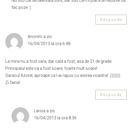
Nu stiu cat de talentata sunt, dar stiu ca-mi place la nebunie sa
fac poze :).
Răspunde
Anonim
a zis
16/04/2013 la ora 6:48
La mine nu a fost vara, dar cald a fost, asa de 21 de grade.
Principalul este ca a fost soare, foarte mult soare!
Saracul Azorel, aproape ca l-ai rapus cu iesirea voastra! :)))))))
Zi faina!
Răspunde
Larisa
a zis
16/04/2013 la ora 8:36