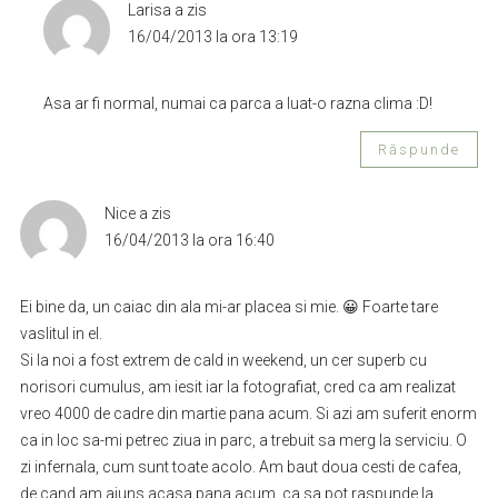
Larisa
a zis
16/04/2013 la ora 13:19
Asa ar fi normal, numai ca parca a luat-o razna clima :D!
Răspunde
Nice
a zis
16/04/2013 la ora 16:40
Ei bine da, un caiac din ala mi-ar placea si mie. 😀 Foarte tare
vaslitul in el.
Si la noi a fost extrem de cald in weekend, un cer superb cu
norisori cumulus, am iesit iar la fotografiat, cred ca am realizat
vreo 4000 de cadre din martie pana acum. Si azi am suferit enorm
ca in loc sa-mi petrec ziua in parc, a trebuit sa merg la serviciu. O
zi infernala, cum sunt toate acolo. Am baut doua cesti de cafea,
de cand am ajuns acasa pana acum, ca sa pot raspunde la