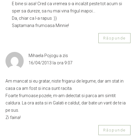
E bine si asa! Cred ca vremea s-a incalzit peste tot acum si
sper sa dureze, sa nu mai vina frigul inapoi…
Da, chiar ca l-a rapus :))
Saptamana frumoasa Minnie!
Răspunde
Mihaela Pojogu
a zis
16/04/2013 la ora 9:07
Am mancat si eu gratar, niste frigarui de legume, dar am stat in
casa ca am fost si inca sunt racita.
Foarte frumoase pozele, m-am delectat si parca am simtit
caldura. La ora asta si in Galati e caldut, dar bate un vant de te ia
pe sus.
Zi faina!
Răspunde