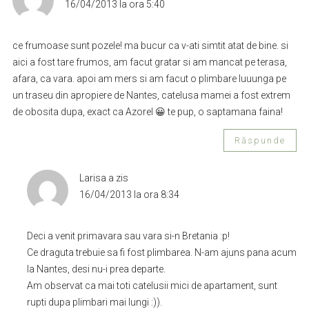
16/04/2013 la ora 5:40
ce frumoase sunt pozele! ma bucur ca v-ati simtit atat de bine. si
aici a fost tare frumos, am facut gratar si am mancat pe terasa,
afara, ca vara. apoi am mers si am facut o plimbare luuunga pe
un traseu din apropiere de Nantes, catelusa mamei a fost extrem
de obosita dupa, exact ca Azorel 😀 te pup, o saptamana faina!
Răspunde
Larisa
a zis
16/04/2013 la ora 8:34
Deci a venit primavara sau vara si-n Bretania :p!
Ce draguta trebuie sa fi fost plimbarea. N-am ajuns pana acum
la Nantes, desi nu-i prea departe.
Am observat ca mai toti catelusii mici de apartament, sunt
rupti dupa plimbari mai lungi :)).