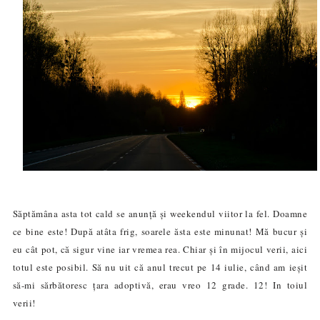
Săptămâna asta tot cald se anunță și weekendul viitor la fel. Doamne
ce bine este! După atâta frig, soarele ăsta este minunat! Mă bucur și
eu cât pot, că sigur vine iar vremea rea. Chiar și în mijocul verii, aici
totul este posibil. Să nu uit că anul trecut pe 14 iulie, când am ieșit
să-mi sărbătoresc țara adoptivă, erau vreo 12 grade
. 12! In toiul
verii!