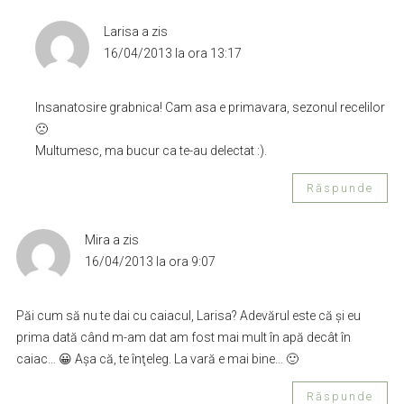
Larisa
a zis
16/04/2013 la ora 13:17
Insanatosire grabnica! Cam asa e primavara, sezonul recelilor
🙁
Multumesc, ma bucur ca te-au delectat :).
Răspunde
Mira
a zis
16/04/2013 la ora 9:07
Păi cum să nu te dai cu caiacul, Larisa? Adevărul este că şi eu
prima dată când m-am dat am fost mai mult în apă decât în
caiac… 😀 Aşa că, te înţeleg. La vară e mai bine… 🙂
Răspunde