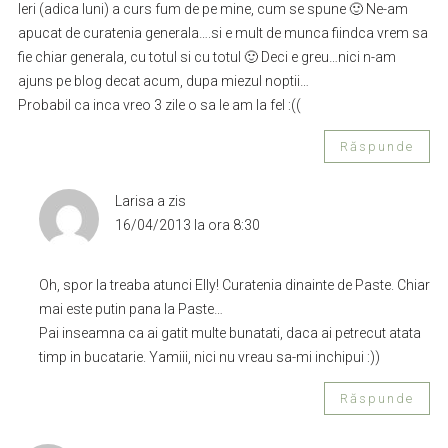
Ieri (adica luni) a curs fum de pe mine, cum se spune 🙂 Ne-am
apucat de curatenia generala….si e mult de munca fiindca vrem sa
fie chiar generala, cu totul si cu totul 🙂 Deci e greu…nici n-am
ajuns pe blog decat acum, dupa miezul noptii…
Probabil ca inca vreo 3 zile o sa le am la fel :((
Răspunde
Larisa
a zis
16/04/2013 la ora 8:30
Oh, spor la treaba atunci Elly! Curatenia dinainte de Paste. Chiar
mai este putin pana la Paste…
Pai inseamna ca ai gatit multe bunatati, daca ai petrecut atata
timp in bucatarie. Yamiii, nici nu vreau sa-mi inchipui :))
Răspunde