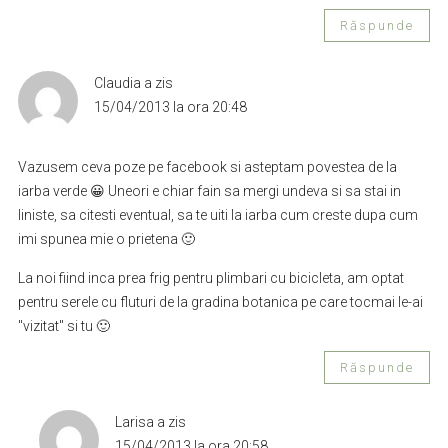
Răspunde
Claudia
a zis
15/04/2013 la ora 20:48
Vazusem ceva poze pe facebook si asteptam povestea de la
iarba verde 😀 Uneori e chiar fain sa mergi undeva si sa stai in
liniste, sa citesti eventual, sa te uiti la iarba cum creste dupa cum
imi spunea mie o prietena 🙂
La noi fiind inca prea frig pentru plimbari cu bicicleta, am optat
pentru serele cu fluturi de la gradina botanica pe care tocmai le-ai
"vizitat" si tu 🙂
Răspunde
Larisa
a zis
15/04/2013 la ora 20:58