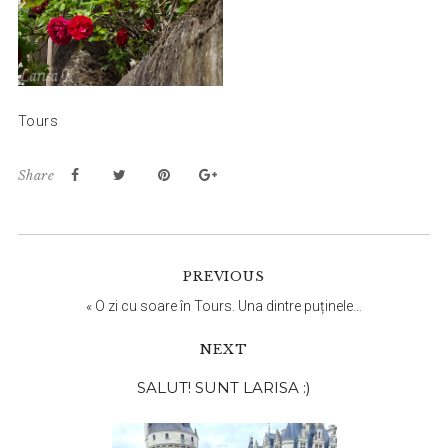
Tours
Share
PREVIOUS
«
O zi cu soare în Tours. Una dintre puținele…
NEXT
Bara
SALUT! SUNT LARISA :)
principală