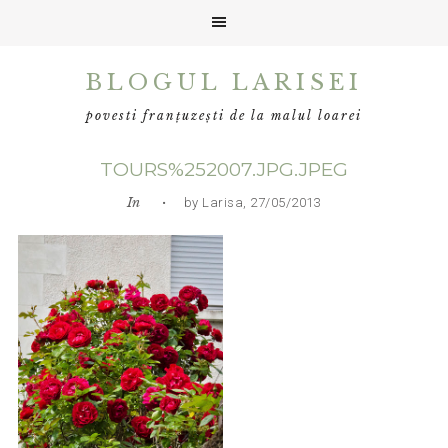
Skip
Skip
Skip
BLOGUL LARISEI
to
to
to
primary
main
primary
povesti franțuzești de la malul loarei
navigation
content
sidebar
TOURS%252007.JPG.JPEG
In
• by Larisa, 27/05/2013