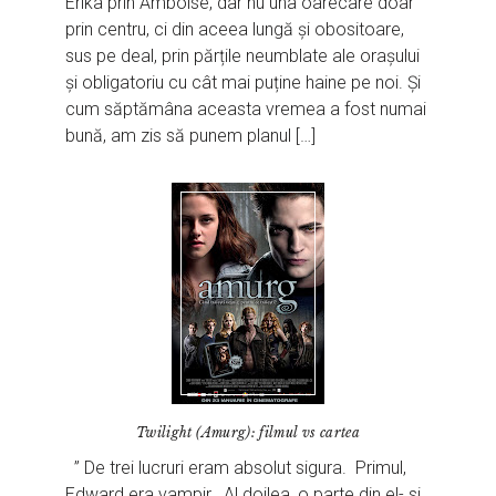
Erika prin Amboise, dar nu una oarecare doar
prin centru, ci din aceea lungă și obositoare,
sus pe deal, prin părțile neumblate ale orașului
și obligatoriu cu cât mai puține haine pe noi. Și
cum săptămâna aceasta vremea a fost numai
bună, am zis să punem planul […]
Twilight (Amurg): filmul vs cartea
” De trei lucruri eram absolut sigura. Primul,
Edward era vampir. Al doilea, o parte din el- si