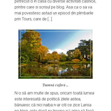
petrecut-o in casa cu diverse activitati casnice,
printre care si scrisul pe blog. Asa ca o sa va
mai povestesc astazi un episod din plimbarile
prin Tours, care de […]
Toamnă e afară …
N-o să am multe de spus, oricum toată lumea
este interesată de politică zilele astea,
bănuiesc că nici naiba n-ar citi ce zice Larisa
pe blog, asta dacă nu începe și Larisa să facă