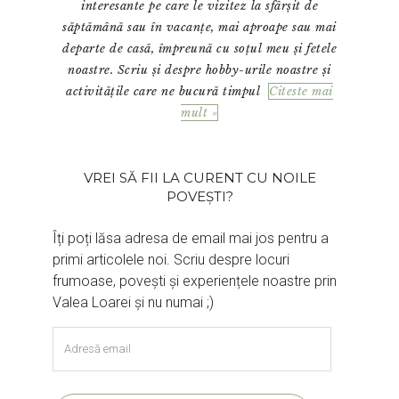
interesante pe care le vizitez la sfârșit de
săptămână sau în vacanțe, mai aproape sau mai
departe de casă, împreună cu soțul meu și fetele
noastre. Scriu și despre hobby-urile noastre și
activitățile care ne bucură timpul
Citeste mai
mult »
VREI SĂ FII LA CURENT CU NOILE
POVEȘTI?
Îți poți lăsa adresa de email mai jos pentru a
primi articolele noi. Scriu despre locuri
frumoase, povești și experiențele noastre prin
Valea Loarei și nu numai ;)
Adresă
email