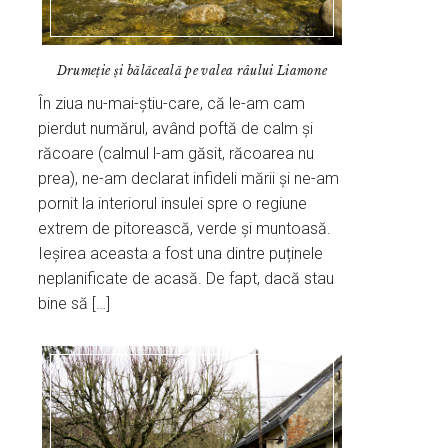
Drumeție și bălăceală pe valea râului Liamone
În ziua nu-mai-știu-care, că le-am cam
pierdut numărul, având poftă de calm și
răcoare (calmul l-am găsit, răcoarea nu
prea), ne-am declarat infideli mării și ne-am
pornit la interiorul insulei spre o regiune
extrem de pitorească, verde și muntoasă.
Ieșirea aceasta a fost una dintre puținele
neplanificate de acasă. De fapt, dacă stau
bine să […]