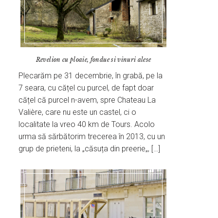
Revelion cu ploaie, fondue si vinuri alese
Plecarăm pe 31 decembrie, în grabă, pe la
7 seara, cu cățel cu purcel, de fapt doar
cățel că purcel n-avem, spre Chateau La
Valière, care nu este un castel, ci o
localitate la vreo 40 km de Tours. Acolo
urma să sărbătorim trecerea în 2013, cu un
grup de prieteni, la „căsuța din preerie„, […]