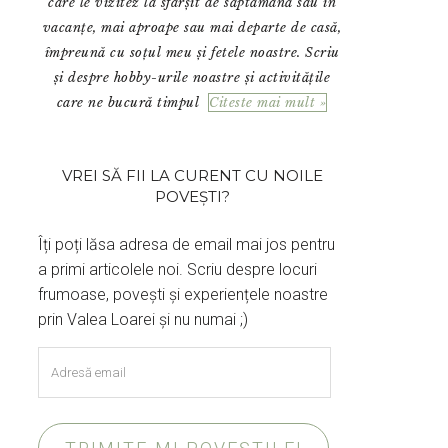
care le vizitez la sfârșit de săptămână sau în
vacanțe, mai aproape sau mai departe de casă,
împreună cu soțul meu și fetele noastre. Scriu
și despre hobby-urile noastre și activitățile
care ne bucură timpul
Citeste mai mult »
VREI SĂ FII LA CURENT CU NOILE
POVEȘTI?
Îți poți lăsa adresa de email mai jos pentru
a primi articolele noi. Scriu despre locuri
frumoase, povești și experiențele noastre
prin Valea Loarei și nu numai ;)
Adresă
email