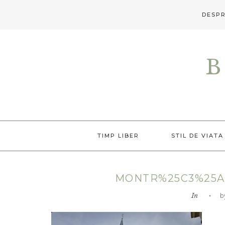
DESPR
Skip
Skip
Skip
to
to
to
B
primary
main
primary
navigation
content
sidebar
TIMP LIBER
STIL DE VIATA
MONTR%25C3%25A
In
• by L