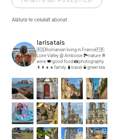
TRIMITE-MI POVEȘTILE!
Alătură-te celuilalt abonat.
larisatais
🇷🇴Romanian living in France🇫🇷
Loire Valley @ Amboise
🏞️nature 🥂
wine 🍽 good food 📸photography
👨‍👩‍👧‍👧family 🧳travel 🍵green tea