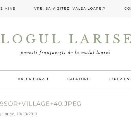
E MINE
VREI SA VIZITEZI VALEA LOAREI?
CO
LOGUL LARIS
povesti franțuzești de la malul loarei
VALEA LOAREI
CALATORII
EXPERIEN
9SOR+VILLAGE+40.JPEG
arisa, 10/10/2013