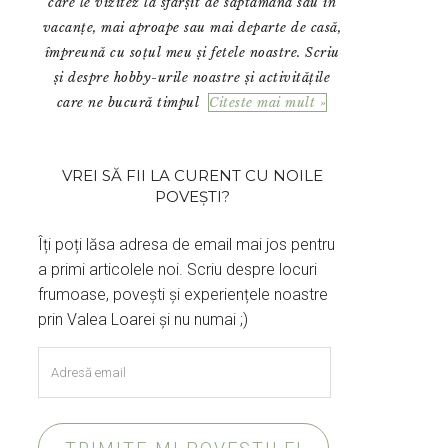
care le vizitez la sfârșit de săptămână sau în
vacanțe, mai aproape sau mai departe de casă,
împreună cu soțul meu și fetele noastre. Scriu
și despre hobby-urile noastre și activitățile
care ne bucură timpul
Citeste mai mult »
VREI SĂ FII LA CURENT CU NOILE
POVEȘTI?
Îți poți lăsa adresa de email mai jos pentru
a primi articolele noi. Scriu despre locuri
frumoase, povești și experiențele noastre
prin Valea Loarei și nu numai ;)
Adresă
email