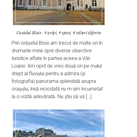
Castelul Blois- 4 aripi, 4 epoci, 4 stiluri diferite
Prin orășelul Blois am trecut de multe ori în
drumurile mele spre diverse obiective
turistice aflate în partea aceea a Văii
Loarei. Am oprit de vreo două ori pe malul
drept al fluviului pentru a admira (și
fotografia) panorama splendidă asupra
orașului, însă niciodată nu m-am încumetat
la o vizită adevărată. Nu știu să vă […]