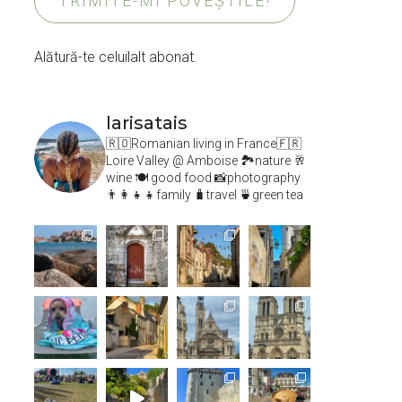
TRIMITE-MI POVEȘTILE!
Alătură-te celuilalt abonat.
larisatais
🇷🇴Romanian living in France🇫🇷
Loire Valley @ Amboise
🏞️nature 🥂
wine 🍽 good food 📸photography
👨‍👩‍👧‍👧family 🧳travel 🍵green tea